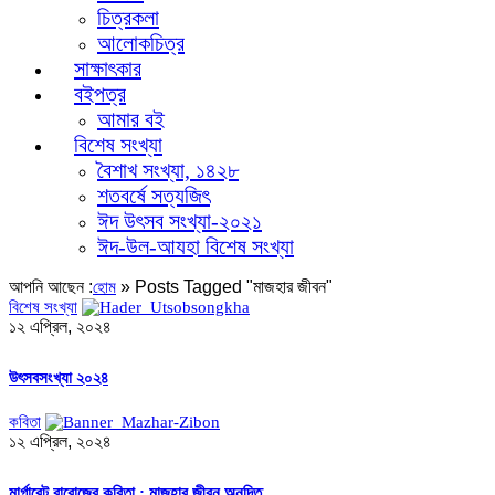
চিত্রকলা
আলোকচিত্র
সাক্ষাৎকার
বইপত্র
আমার বই
বিশেষ সংখ্যা
বৈশাখ সংখ্যা, ১৪২৮
শতবর্ষে সত্যজিৎ
ঈদ উৎসব সংখ্যা-২০২১
ঈদ-উল-আযহা বিশেষ সংখ্যা
আপনি আছেন :
»
Posts Tagged "মাজহার জীবন"
হোম
বিশেষ সংখ্যা
১২ এপ্রিল, ২০২৪
উৎসবসংখ্যা ২০২৪
কবিতা
১২ এপ্রিল, ২০২৪
মার্গারেট বারোজের কবিতা : মাজহার জীবন অনূদিত