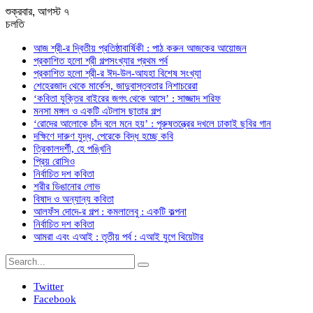
শুক্রবার, আগস্ট ৭
চলতি
আজ শ্রী-র দ্বিতীয় প্রতিষ্ঠাবার্ষিকী : পাঠ করুন আজকের আয়োজন
প্রকাশিত হলো শ্রী গল্পসংখ্যার প্রথম পর্ব
প্রকাশিত হলো শ্রী-র ঈদ-উল-আযহা বিশেষ সংখ্যা
শেহেরজাদ থেকে মার্কেস, জাদুবাস্তবতার নিশাচরেরা
‘কবিতা যুক্তির বাইরের জগৎ থেকে আসে’ : সাজ্জাদ শরিফ
মনসা মঙ্গল ও একটি এটলাস ছাতার গল্প
‘রোদের আলোকে চাঁদ বলে মনে হয়’ : পুরুষতন্ত্রের দখলে ঢাকাই ছবির গান
দক্ষিণে দারুণ যুদ্ধ, পেরেকে বিদ্ধ হচ্ছে কবি
ত্রিকালদর্শী, হে পঙ্খিনি
প্রিয় রোসিও
নির্বাচিত দশ কবিতা
শরীর ডিঙানোর লোভ
বিষাদ ও অন্যান্য কবিতা
আলফঁস দোদে-র গল্প : কমলালেবু : একটি কল্পনা
নির্বাচিত দশ কবিতা
আমরা এবং এআই : তৃতীয় পর্ব : এআই যুগে থিয়েটার
Twitter
Facebook