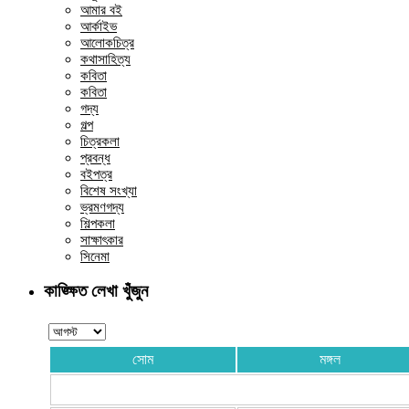
আমার বই
আর্কাইভ
আলোকচিত্র
কথাসাহিত্য
কবিতা
কবিতা
গদ্য
গল্প
চিত্রকলা
প্রবন্ধ
বইপত্র
বিশেষ সংখ্যা
ভ্রমণগদ্য
শিল্পকলা
সাক্ষাৎকার
সিনেমা
কাঙ্ক্ষিত লেখা খুঁজুন
সোম
মঙ্গল