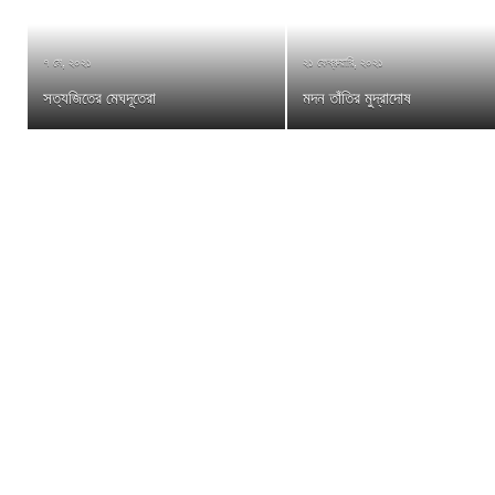
৭ মে, ২০২১
২১ ফেব্রুয়ারি, ২০২১
সত্যজিতের মেঘদূতেরা
মদন তাঁতির মুদ্রাদোষ