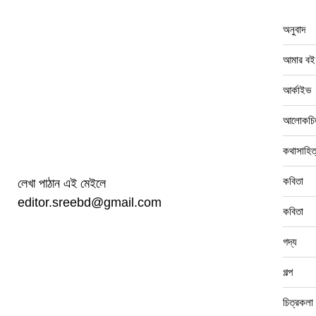
অনুবাদ
আমার বই
আর্কাইভ
আলোকচিত
কথাসাহিত
কবিতা
লেখা পাঠান এই মেইলে
editor.sreebd@gmail.com
কবিতা
গদ্য
গল্প
চিত্রকলা