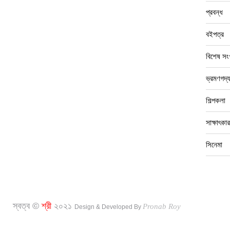
প্রবন্ধ
বইপত্র
বিশেষ সংখ
ভ্রমণগদ্
শিল্পকলা
সাক্ষাৎকার
সিনেমা
স্বত্ব ©
শ্রী
২০২১
Pronab Roy
Design & Developed By