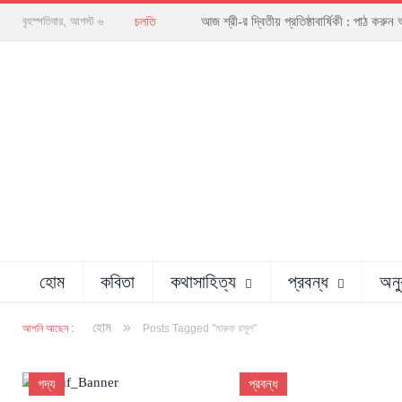
আজ শ্রী-র দ্বিতীয় প্রতিষ্ঠাবার্ষিকী : পাঠ 
বৃহস্পতিবার, আগস্ট ৬
চলতি
হোম
কবিতা
কথাসাহিত্য
প্রবন্ধ
অনু
»
হোম
আপনি আছেন :
Posts Tagged "মারুফ রসূল"
গদ্য
প্রবন্ধ