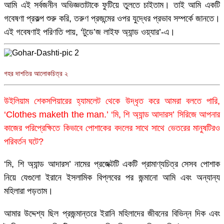
আমি এই সর্বজনীন অভিজ্ঞতাটাকে ফুটিয়ে তুলতে চাইতাম। তাই আমি একটি
গবেষণা প্রকল্প শুরু করি, তরুণ প্রজন্মের ওপর যুদ্ধের প্রভাব সম্পর্কে জানতে।
এই গবেষণাই পরিণতি পায়, ‘টুডে’জ লাইফ অ্যান্ড ওয়্যার’-এ।
গহর দাশতির আলোকচিত্র ২
উইলিয়াম শেকসপিয়ারের হ্যামলেট থেকে উদ্ধৃত করে আমরা বলতে পারি,
‘Clothes maketh the man.’ ‘মি, শি অ্যান্ড আদারস’ সিরিজে আপনার
কাজের পরিপ্রেক্ষিতে কিভাবে পোশাকের বদলের সাথে সাথে ভেতরের মানুষটিরও
পরিবর্তন ঘটে?
‘মি, শি অ্যান্ড আদারস’ নামের প্রজেক্টটি একটি প্রামাণ্যচিত্র সেসব পোশাক
নিয়ে যেগুলো ইরানে ইসলামিক বিপ্লবের পর জন্মানো আমি এবং অন্যান্য
মহিলারা পড়তাম।
আমার উদ্দেশ্য ছিল প্রজন্মান্তরে ইরানি মহিলাদের জীবনের বিভিন্ন দিক এবং