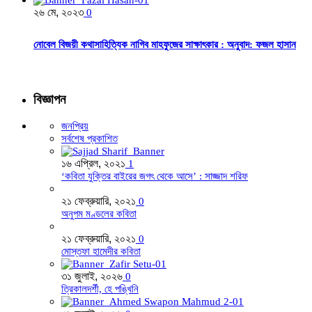
২৬ মে, ২০২৩
0
নোবেল বিজয়ী কথাসাহিত্যিক নাগিব মাহফুজের সাক্ষাৎকার : অনুবাদ: ফজল হাসান
বিজ্ঞাপন
জনপ্রিয়
সর্বশেষ প্রকাশিত
১৬ এপ্রিল, ২০২১
1
‘কবিতা যুক্তির বাইরের জগৎ থেকে আসে’ : সাজ্জাদ শরিফ
২১ ফেব্রুয়ারি, ২০২১
0
অনুপম মণ্ডলের কবিতা
২১ ফেব্রুয়ারি, ২০২১
0
মোস্তফা হামেদীর কবিতা
৩১ জুলাই, ২০২৬
0
ত্রিকালদর্শী, হে পঙ্খিনি