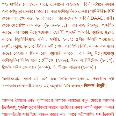
গহর দাশতির জন্ম ১৯৮০ সালে, তেহরানের আহভাজে। তিনি বর্তমানে বসবাস
এবং কর্মসূত্রে তেহরানে আছেন। গহর ফটোগ্রাফিতে তেহরান আর্ট ইউনিভার্সিটি
থেকে এমএ শেষ করেন ২০০৫ সালে। তার কাজের জন্য তিনি DAAD, বার্লিন
থেকে ফেলোশিপ লাভ করেন (২০০৯-২০১১)। তার কাজ বিশ্বজুড়ে প্রদর্শিত
হয়েছে, যার মধ্যে উল্লেখযোগ্য : হোয়াইট প্রজেক্ট গ্যালারি, প্যারিস, ফ্রান্স,
২০১২; গ্রিমিউজিয়াম, বার্লিন, জার্মানি, ২০১২; সেন্টার ডি’আর্ট পাসেরেলে,
ব্রেস্ট, ফ্রান্স, ২০১০; হিলিয়ার আর্ট স্পেস, ওয়াশিংটন ডিসি, ২০০৮ এবং ঘরের
কাছের তেহরানের সিল্ক রোড গ্যালারি, ২০১১। তার কিছু উল্লেখযোগ্য
ফটোগ্রাফির সিরিজ হলো : স্টেটলেস (২০১৬), ইরান আনটাইটেলড (২০১৩),
টুডে’জ লাইফ এন্ড ওয়ার (২০০৮), মি, শী এন্ড আদারস (২০০৯)।
‘ব্লাইন্ডফোল্ড ম্যাগ ডট কম’ এবং ‘লাকি কম্পাইলার’-এ প্রকাশিত দুটি
সাক্ষাৎকার থেকে শ্রী-র জন্য এই অনুবাদটি তৈরি করেছেন
দিলশাদ চৌধুরী
।
আপনার শৈশবের সেই ব্যাপারগুলো সম্পর্কে আমাদের বলুন যেগুলো আপনার
চিরজিজ্ঞাসু সৃজনীসত্তার বিকাশে সহায়ক হয়েছিল। কখন আপনি প্রথম একজন
আলোকচিত্রী হবার ইচ্ছা অনুভব করেন আর এভাবে ফটোগ্রাফির সূক্ষ্ম দিকগুলি