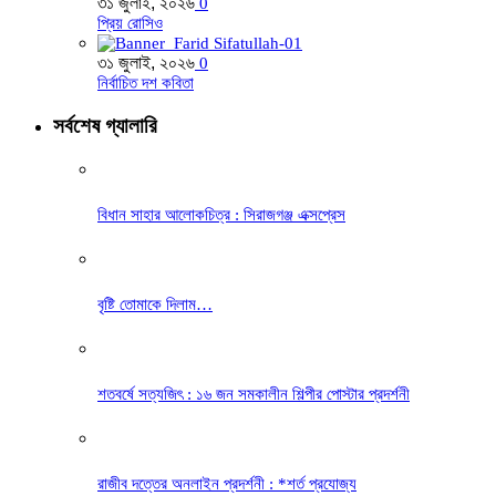
৩১ জুলাই, ২০২৬
0
প্রিয় রোসিও
৩১ জুলাই, ২০২৬
0
নির্বাচিত দশ কবিতা
সর্বশেষ গ্যালারি
বিধান সাহার আলোকচিত্র : সিরাজগঞ্জ এক্সপ্রেস
বৃষ্টি তোমাকে দিলাম…
শতবর্ষে সত্যজিৎ : ১৬ জন সমকালীন শিল্পীর পোস্টার প্রদর্শনী
রাজীব দত্তের অনলাইন প্রদর্শনী : *শর্ত প্রযোজ্য