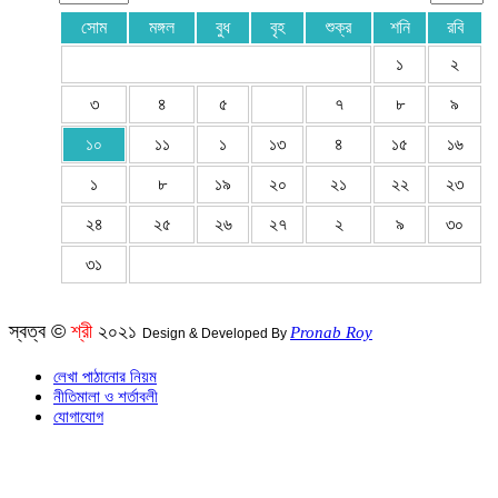
সোম
মঙ্গল
বুধ
বৃহ
শুক্র
শনি
রবি
১
২
৩
৪
৫
৭
৮
৯
১০
১১
১
১৩
৪
১৫
১৬
১
৮
১৯
২০
২১
২২
২৩
২৪
২৫
২৬
২৭
২
৯
৩০
৩১
স্বত্ব ©
শ্রী
২০২১
Pronab Roy
Design & Developed By
লেখা পাঠানোর নিয়ম
নীতিমালা ও শর্তাবলী
যোগাযোগ