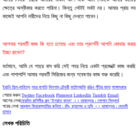
ক্ষেত্রে অস্বীকার করতে পারিনা। কিন্তু সেটাই সবটা নয়। আমার প্রায় সব
কাজেই আপনি নারীদের নিয়ে কিছু না কিছু দেখতে পাবেন।
আপনার পরবর্তী কাজ কি হতে চলেছে এবং তার প্রদর্শনী আপনি কোথায় করার
ইচ্ছা রাখেন?
বর্তমানে, আমি যে শহরে বাস করি সেই শহর নিয়ে একটা প্রজেক্টে কাজ করছি
এবং পাশাপাশি আমার পরবর্তী সিরিজের জন্য গবেষণার কাজ শুরু করেছি।
ইরানি শিল্প-সাহিত্য
গহর দাশতি
দিলশাদ চৌধুরী
ফটোগ্রাফি
রঙিন পুঁতির মালা
সাক্ষাৎকার
শেয়ার করুন
Twitter
Facebook
Pinterest
LinkedIn
Tumblr
Email
আগের লেখা
ফেরদিন রাশিদীর গল্প ‘ইশরাত খানুম’ ।। ভাষান্তর : সোপান সিদ্ধার্থ
পরের লেখা
আব্বাস কিয়ারস্তামির কবিতা : চাঁদ, ছায়াপথ ও তুমি ।। ভাষান্তর : মেহেদী
হাসান
লেখক পরিচিতি