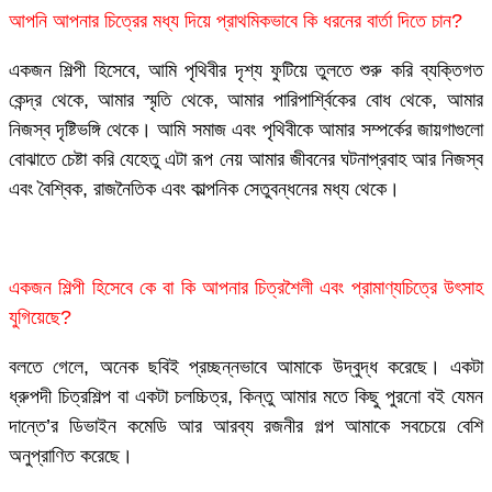
আপনি আপনার চিত্রের মধ্য দিয়ে প্রাথমিকভাবে কি ধরনের বার্তা দিতে চান?
একজন শিল্পী হিসেবে, আমি পৃথিবীর দৃশ্য ফুটিয়ে তুলতে শুরু করি ব্যক্তিগত
কেন্দ্র থেকে, আমার স্মৃতি থেকে, আমার পারিপার্শ্বিকের বোধ থেকে, আমার
নিজস্ব দৃষ্টিভঙ্গি থেকে। আমি সমাজ এবং পৃথিবীকে আমার সম্পর্কের জায়গাগুলো
বোঝাতে চেষ্টা করি যেহেতু এটা রূপ নেয় আমার জীবনের ঘটনাপ্রবাহ আর নিজস্ব
এবং বৈশ্বিক, রাজনৈতিক এবং কাল্পনিক সেতুবন্ধনের মধ্য থেকে।
একজন শিল্পী হিসেবে কে বা কি আপনার চিত্রশৈলী এবং প্রামাণ্যচিত্রে উৎসাহ
যুগিয়েছে?
বলতে গেলে, অনেক ছবিই প্রচ্ছন্নভাবে আমাকে উদ্বুদ্ধ করেছে। একটা
ধ্রুপদী চিত্রশিল্প বা একটা চলচ্চিত্র, কিন্তু আমার মতে কিছু পুরনো বই যেমন
দান্তে’র ডিভাইন কমেডি আর আরব্য রজনীর গল্প আমাকে সবচেয়ে বেশি
অনুপ্রাণিত করেছে।