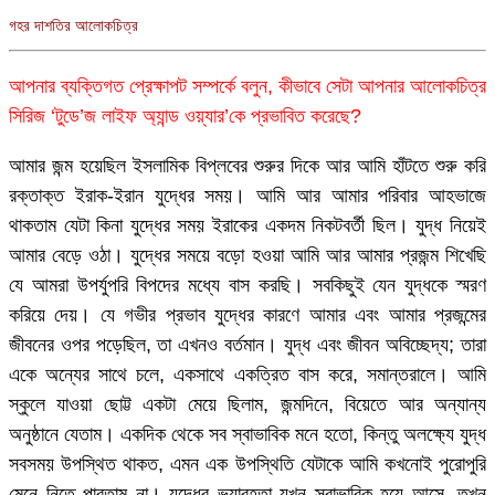
গহর দাশতির আলোকচিত্র
আপনার ব্যক্তিগত প্রেক্ষাপট সম্পর্কে বলুন, কীভাবে সেটা আপনার আলোকচিত্র
সিরিজ ‘টুডে’জ লাইফ অ্যান্ড ওয়্যার’কে প্রভাবিত করেছে?
আমার জন্ম হয়েছিল ইসলামিক বিপ্লবের শুরুর দিকে আর আমি হাঁটতে শুরু করি
রক্তাক্ত ইরাক-ইরান যুদ্ধের সময়। আমি আর আমার পরিবার আহভাজে
থাকতাম যেটা কিনা যুদ্ধের সময় ইরাকের একদম নিকটবর্তী ছিল। যুদ্ধ নিয়েই
আমার বেড়ে ওঠা। যুদ্ধের সময়ে বড়ো হওয়া আমি আর আমার প্রজন্ম শিখেছি
যে আমরা উপর্যুপরি বিপদের মধ্যে বাস করছি। সবকিছুই যেন যুদ্ধকে স্মরণ
করিয়ে দেয়। যে গভীর প্রভাব যুদ্ধের কারণে আমার এবং আমার প্রজন্মের
জীবনের ওপর পড়েছিল, তা এখনও বর্তমান। যুদ্ধ এবং জীবন অবিচ্ছেদ্য; তারা
একে অন্যের সাথে চলে, একসাথে একত্রিত বাস করে, সমান্তরালে। আমি
স্কুলে যাওয়া ছোট্ট একটা মেয়ে ছিলাম, জন্মদিনে, বিয়েতে আর অন্যান্য
অনুষ্ঠানে যেতাম। একদিক থেকে সব স্বাভাবিক মনে হতো, কিন্তু অলক্ষ্যে যুদ্ধ
সবসময় উপস্থিত থাকত, এমন এক উপস্থিতি যেটাকে আমি কখনোই পুরোপুরি
মেনে নিতে পারতাম না। যুদ্ধের ভয়াবহতা যখন স্বাভাবিক হয়ে আসে, তখন