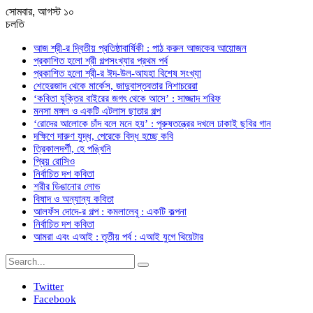
সোমবার, আগস্ট ১০
চলতি
আজ শ্রী-র দ্বিতীয় প্রতিষ্ঠাবার্ষিকী : পাঠ করুন আজকের আয়োজন
প্রকাশিত হলো শ্রী গল্পসংখ্যার প্রথম পর্ব
প্রকাশিত হলো শ্রী-র ঈদ-উল-আযহা বিশেষ সংখ্যা
শেহেরজাদ থেকে মার্কেস, জাদুবাস্তবতার নিশাচরেরা
‘কবিতা যুক্তির বাইরের জগৎ থেকে আসে’ : সাজ্জাদ শরিফ
মনসা মঙ্গল ও একটি এটলাস ছাতার গল্প
‘রোদের আলোকে চাঁদ বলে মনে হয়’ : পুরুষতন্ত্রের দখলে ঢাকাই ছবির গান
দক্ষিণে দারুণ যুদ্ধ, পেরেকে বিদ্ধ হচ্ছে কবি
ত্রিকালদর্শী, হে পঙ্খিনি
প্রিয় রোসিও
নির্বাচিত দশ কবিতা
শরীর ডিঙানোর লোভ
বিষাদ ও অন্যান্য কবিতা
আলফঁস দোদে-র গল্প : কমলালেবু : একটি কল্পনা
নির্বাচিত দশ কবিতা
আমরা এবং এআই : তৃতীয় পর্ব : এআই যুগে থিয়েটার
Twitter
Facebook