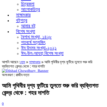
চিত্রকলা
আলোকচিত্র
সাক্ষাৎকার
বইপত্র
আমার বই
বিশেষ সংখ্যা
বৈশাখ সংখ্যা, ১৪২৮
শতবর্ষে সত্যজিৎ
ঈদ উৎসব সংখ্যা-২০২১
ঈদ-উল-আযহা বিশেষ সংখ্যা
আপনি আছেন :
»
»
আমি পৃথিবীর দৃশ্য ফুটিয়ে তুলতে শুরু করি
হোম
সাক্ষাৎকার
ব্যক্তিগত কেন্দ্র থেকে : গহর দাশতি
অলংকরণ : রাজীব দত্ত
আমি পৃথিবীর দৃশ্য ফুটিয়ে তুলতে শুরু করি ব্যক্তিগত
কেন্দ্র থেকে : গহর দাশতি
0