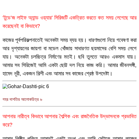
‘টুডে’জ লাইফ অ্যান্ড ওয়্যার’ সিরিজটি একত্রিত করতে কত সময় লেগেছে আর
করেছেনই বা কিভাবে?
কাজের পূর্বপরিকল্পনাতেই অনেকটা সময় ব্যয় হয়। ধারণাগুলো নিয়ে গবেষণা করা
আর দৃশ্যায়নের জায়গা বা মডেল খোঁজায় সাধারণত ছয়মাসের বেশি সময় লেগে
যায়। অনেকটা চলচ্চিত্র নির্মাণের মতই। ছবি তুলতে আরও একমাস যায়।
আমার সব সিরিজেই আমি একটা ছোট্ট দল নিয়ে কাজ করি। আমার জীবনসঙ্গী,
হামেদ নূরী, একজন শিল্পী এবং আমার সব কাজের শ্রেষ্ঠ উপদেষ্টা।
গহর দাশতির আলোকচিত্র ৬
আপনার নারীত্ব কিভাবে আপনার শৈল্পিক এবং রাজনৈতিক উদ্ভাসনকে প্রভাবিত
করে?
আমার লিঙ্গীয় পরিচয় আমারই একটা অংশ এবং আমি সেটাকে আমার কাজের