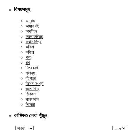
বিষয়সমূহ
অনুবাদ
আমার বই
আর্কাইভ
আলোকচিত্র
কথাসাহিত্য
কবিতা
কবিতা
গদ্য
গল্প
চিত্রকলা
প্রবন্ধ
বইপত্র
বিশেষ সংখ্যা
ভ্রমণগদ্য
শিল্পকলা
সাক্ষাৎকার
সিনেমা
কাঙ্ক্ষিত লেখা খুঁজুন