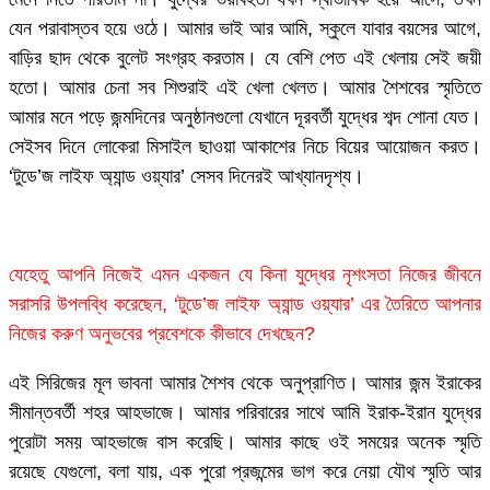
যেন পরাবাস্তব হয়ে ওঠে। আমার ভাই আর আমি, স্কুলে যাবার বয়সের আগে,
বাড়ির ছাদ থেকে বুলেট সংগ্রহ করতাম। যে বেশি পেত এই খেলায় সেই জয়ী
হতো। আমার চেনা সব শিশুরাই এই খেলা খেলত। আমার শৈশবের স্মৃতিতে
আমার মনে পড়ে জন্মদিনের অনুষ্ঠানগুলো যেখানে দূরবর্তী যুদ্ধের শব্দ শোনা যেত।
সেইসব দিনে লোকেরা মিসাইল ছাওয়া আকাশের নিচে বিয়ের আয়োজন করত।
‘টুডে’জ লাইফ অ্যান্ড ওয়্যার’ সেসব দিনেরই আখ্যানদৃশ্য।
যেহেতু আপনি নিজেই এমন একজন যে কিনা যুদ্ধের নৃশংসতা নিজের জীবনে
সরাসরি উপলব্ধি করেছেন, ‘টুডে’জ লাইফ অ্যান্ড ওয়্যার’ এর তৈরিতে আপনার
নিজের করুণ অনুভবের প্রবেশকে কীভাবে দেখছেন?
এই সিরিজের মূল ভাবনা আমার শৈশব থেকে অনুপ্রাণিত। আমার জন্ম ইরাকের
সীমান্তবর্তী শহর আহভাজে। আমার পরিবারের সাথে আমি ইরাক-ইরান যুদ্ধের
পুরোটা সময় আহভাজে বাস করেছি। আমার কাছে ওই সময়ের অনেক স্মৃতি
রয়েছে যেগুলো, বলা যায়, এক পুরো প্রজন্মের ভাগ করে নেয়া যৌথ স্মৃতি আর