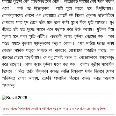
সময়ের পুরোটা গেল লোডশেডিংয়ের পেটে। অতিরিক্ত সময়ের শেষ দিকে বিদ্যুৎ
এলো। একটু পর টাইব্রেকার। আমি ঘুমে কাতর হয়ে ঝিমুচ্ছিলাম।
নেদারল্যান্ডসের কোনো এক খেলোয়াড় পেনাল্টি শট নিলেন৷ ক্লোজ হাইলাইটসে
দেখানোর সময় ঘুম চোখে হঠাৎ মনে হলো বলটা মুখের দিকে ছুটে আসছে। মুখ
বাঁচাতে দুই হাত মুখের সামনে এনে ধড়ফড় করে উঠে বসলাম। ফুটবল নিয়ে
প্রথম মনে থাকা স্মৃতি এটিই। এভাবেই আমার ফুটবল প্রেমের শুরু। আর
পরের ম্যাচে বুঝলাম স্বপ্নভঙ্গের যন্ত্রণা কেমন। এখন জাতীয় দলের জন্য
সেভাবে সমর্থক সত্তা জাগ্রত না থাকলেও রোনালদো নাজারিও নামের এক
বারুদের প্রেমে পড়েছিলাম। যে শুধু গোলই করেন না, গোলরক্ষককে নাস্তানাবুদ
করে ছাড়েন। এরপর ক্লাব ফুটবল ফলো করা শুরু। তারপর ক্রীড়া সাংবাদিক
হিসেবে এ নিয়ে চারটা বিশ্বকাপ কাভার করছি৷ বিশ্বকাপ দর্শক হিসেবে দেখার
অভিজ্ঞতা যেমন অনন্য, তেমনি সাংবাদিক হিসেবে কাভার করার আনন্দও
অসামান্য।
২০০৬ সালের বিশ্বকাপে কোয়ার্টার ফাইনালে ফ্রান্সের কাছে ১-০ ব্যবধানে হেরে যায় ব্রাজিল