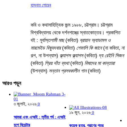
হাসনাত শোয়েব
কবি ও কথাসাহিত্যিক জন্ম ১৯৮৮, চট্টগ্রাম। চট্টগ্রাম
বিশ্ববিদ্যালয় থেকে দর্শনশাস্ত্রে স্নাতকোত্তর। প্রকাশিত
বই :
সূর্যাস্তগামী মাছ
(কবিতা)
ব্রায়ান অ্যাডামস ও
মারমেইড বিষ্যুদবার
(কবিতা)
শেফালি কি জানে
(না কবিতা, না
গল্প, না উপন্যাস)
ক্ল্যাপস ক্ল্যাপস
(কবিতা)
দ্য রেইনি সিজন
(কবিতা)
প্রিয় দাঁত ব্যথা
(কবিতা)
বিষাদের মা কান্তারা
(উপন্যাস)
সন্তান প্রসবকালীন গান
(কবিতা)
আরও
পড়ুন
৩ জুলাই, ২০২৬
0
১৯ জুন, ২০২৬
0
আমরা এবং এআই : তৃতীয় পর্ব : এআই
যুগে থিয়েটার
কয়েক ছত্র, প্রাণের পত্র