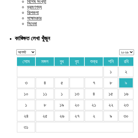
বিশেষ সংখ্যা
ভ্রমণগদ্য
শিল্পকলা
সাক্ষাৎকার
সিনেমা
কাঙ্ক্ষিত লেখা খুঁজুন
সোম
মঙ্গল
বুধ
বৃহ
শুক্র
শনি
রবি
১
২
৩
৪
৫
৭
৮
৯
১০
১১
১
১৩
৪
১৫
১৬
১
৮
১৯
২০
২১
২২
২৩
২৪
২৫
২৬
২৭
২
৯
৩০
৩১