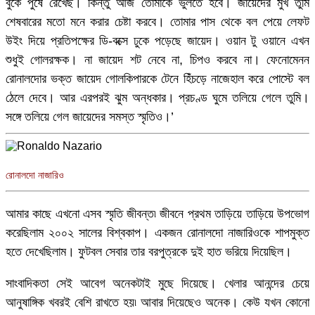
বুকে পুষে রেখেছ। কিন্তু আজ তোমাকে ভুলতে হবে। জায়েদের মুখ তুমি
শেষবারের মতো মনে করার চেষ্টা করবে। তোমার পাস থেকে বল পেয়ে লেফট
উইং দিয়ে প্রতিপক্ষের ডি-বক্সে ঢুকে পড়েছে জায়েদ। ওয়ান টু ওয়ানে এখন
শুধুই গোলরক্ষক। না জায়েদ শট নেবে না, চিপও করবে না। ফেনোমেনন
রোনালদোর ভক্ত জায়েদ গোলকিপারকে টেনে হিঁচড়ে নাজেহাল করে পোস্টে বল
ঠেলে দেবে। আর এরপরই ঝুম অন্ধকার। প্রচণ্ড ঘুমে তলিয়ে গেলে তুমি।
সঙ্গে তলিয়ে গেল জায়েদের সমস্ত স্মৃতিও।’
রোনালদো নাজারিও
আমার কাছে এখনো এসব স্মৃতি জীবন্ত৷ জীবনে প্রথম তাড়িয়ে তাড়িয়ে উপভোগ
করেছিলাম ২০০২ সালের বিশ্বকাপ। একজন রোনালদো নাজারিওকে শাপমুক্ত
হতে দেখেছিলাম। ফুটবল সেবার তার বরপুত্রকে দুই হাত ভরিয়ে দিয়েছিল।
সাংবাদিকতা সেই আবেগ অনেকটাই মুছে দিয়েছে। খেলার আনন্দের চেয়ে
আনুষাঙ্গিক খবরই বেশি রাখতে হয়৷ আবার দিয়েছেও অনেক। কেউ যখন কোনো