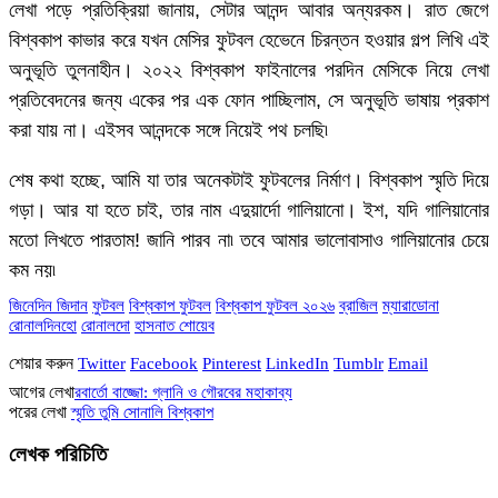
লেখা পড়ে প্রতিক্রিয়া জানায়, সেটার আনন্দ আবার অন্যরকম। রাত জেগে
বিশ্বকাপ কাভার করে যখন মেসির ফুটবল হেভেনে চিরন্তন হওয়ার গল্প লিখি এই
অনুভূতি তুলনাহীন। ২০২২ বিশ্বকাপ ফাইনালের পরদিন মেসিকে নিয়ে লেখা
প্রতিবেদনের জন্য একের পর এক ফোন পাচ্ছিলাম, সে অনুভূতি ভাষায় প্রকাশ
করা যায় না। এইসব আনন্দকে সঙ্গে নিয়েই পথ চলছি৷
শেষ কথা হচ্ছে, আমি যা তার অনেকটাই ফুটবলের নির্মাণ। বিশ্বকাপ স্মৃতি দিয়ে
গড়া। আর যা হতে চাই, তার নাম এদুয়ার্দো গালিয়ানো। ইশ, যদি গালিয়ানোর
মতো লিখতে পারতাম! জানি পারব না৷ তবে আমার ভালোবাসাও গালিয়ানোর চেয়ে
কম নয়৷
জিনেদিন জিদান
ফুটবল
বিশ্বকাপ ফুটবল
বিশ্বকাপ ফুটবল ২০২৬
ব্রাজিল
ম্যারাডোনা
রোনালদিনহো
রোনালদো
হাসনাত শোয়েব
শেয়ার করুন
Twitter
Facebook
Pinterest
LinkedIn
Tumblr
Email
আগের লেখা
রবার্তো বাজ্জো: গ্লানি ও গৌরবের মহাকাব্য
পরের লেখা
স্মৃতি তুমি সোনালি বিশ্বকাপ
লেখক পরিচিতি