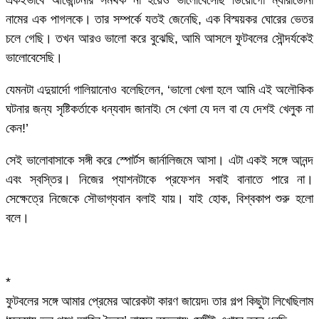
নামের এক পাগলকে। তার সম্পর্কে যতই জেনেছি, এক বিস্ময়কর ঘোরের ভেতর
চলে গেছি। তখন আরও ভালো করে বুঝেছি, আমি আসলে ফুটবলের সৌন্দর্যকেই
ভালোবেসেছি।
যেমনটা এদুয়ার্দো গালিয়ানোও বলেছিলেন, ‘ভালো খেলা হলে আমি এই অলৌকিক
ঘটনার জন্য সৃষ্টিকর্তাকে ধন্যবাদ জানাই৷ সে খেলা যে দল বা যে দেশই খেলুক না
কেন!’
সেই ভালোবাসাকে সঙ্গী করে স্পোর্টস জার্নালিজমে আসা। এটা একই সঙ্গে আনন্দ
এবং স্বস্তির। নিজের প্যাশনটাকে প্রফেশন সবাই বানাতে পারে না।
সেক্ষেত্রে নিজেকে সৌভাগ্যবান বলাই যায়। যাই হোক, বিশ্বকাপ শুরু হলো
বলে।
*
ফুটবলের সঙ্গে আমার প্রেমের আরেকটা কারণ জায়েদ৷ তার গল্প কিছুটা লিখেছিলাম