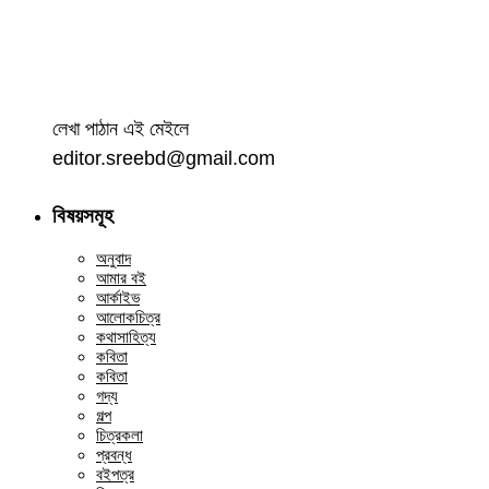
লেখা পাঠান এই মেইলে
editor.sreebd@gmail.com
বিষয়সমূহ
অনুবাদ
আমার বই
আর্কাইভ
আলোকচিত্র
কথাসাহিত্য
কবিতা
কবিতা
গদ্য
গল্প
চিত্রকলা
প্রবন্ধ
বইপত্র