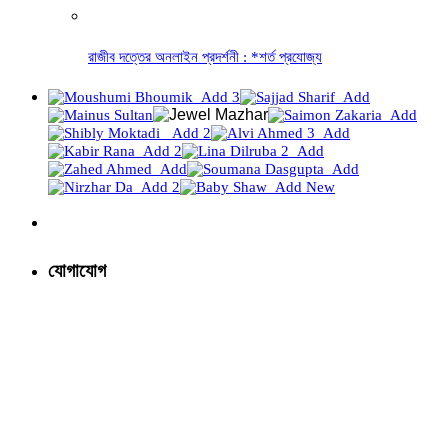
রাজীব দত্তের অনলাইন প্রদর্শনী : *শর্ত প্রযোজ্য
যোগাযোগ