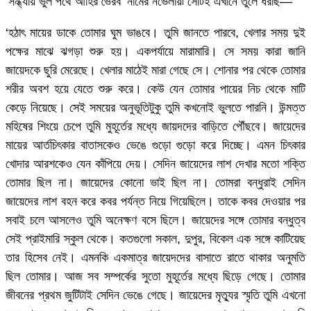
‘সন্ধ্যায় ভুল পথে আহির ভৈরব’ নামের নভেলায়৷ সেটিই এখানে তুলে ধরছি—
‘হঠাৎ মায়ের ডাকে তোমার ঘুম ভাঙবে। তুমি জানতে পারবে, খেলার সময় দুই
পক্ষের মাঝে ঝগড়া শুরু হয়। একপর্যায়ে মারামারি। সে সময় কারা জানি
জায়েদকে ছুরি মেরেছে। খেলার মাঠেই মারা গেছে সে। শোনার পর থেকে তোমার
শরীর অবশ হয়ে যেতে শুরু করে। কেউ যেন তোমার পায়ের নিচ থেকে মাটি
কেড়ে নিয়েছে। সেই সময়ের অনুভূতিটুকু তুমি কখনোই ভুলতে পারনি। উন্মত্ত
মহিষের শিংয়ে চেপে তুমি মুহূর্তের মধ্যে জায়দদের বাড়িতে পৌঁছবে। জায়েদের
মায়ের আর্তচিৎকার বাতাসকেও ভেঙে গুড়ো গুড়ো করে দিচ্ছে। এমন চিৎকার
খোদার আরশকেও যেন কাঁপিয়ে দেয়। সেদিন জায়েদের লাশ দেখার মতো শক্তি
তোমার ছিল না। জায়েদের কোনো ভাই ছিল না। তোমরা বন্ধুরাই সেদিন
জায়েদের লাশ বহন করে কবর পর্যন্ত নিয়ে গিয়েছিলে। তাকে কবর দেওয়ার পর
সবাই চলে আসলেও তুমি অনেক্ষণ বসে ছিলে। জায়েদের সঙ্গে তোমার বন্ধুত্ব
সেই প্রাইমারি স্কুল থেকে। কতগুলো সকাল, দুপুর, বিকেল এক সঙ্গে কাটিয়েছ
তার হিসেব নেই। এমনকি একমাত্র জায়েদদের বাসাতে রাতে থাকার অনুমতি
ছিল তোমার। আজ সব সম্পর্কের সুতো মুহূর্তের মধ্যে ছিড়ে গেছে। তোমার
জীবনের প্রথম জুটিটাই সেদিন ভেঙে গেছে। জায়েদের মৃত্যুর স্মৃতি তুমি এখনো