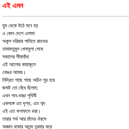
এই এমন
ঘুম থেকে উঠে মনে হয়
এ কোন দেশে এলাম!
অকূল দরিয়ার পানিতে রাতভর
তামামতুমুল খেলাধুলা শেষে
সকালের সীমাবাঁধা
এই আলোর কায়াকূলে
নোঙর আমার।
নিদ্রিত গাছে গাছে অচিন সুর হয়ে
জমাট তো বেঁধে ছিলাম;
এখন গান-ভাঙা পৃথিবী
একসঙ্গে এত দৃশ্য, এত শব্দ
এই এত ফলাফলে ভরা।
তারার গর্ভ আর চাঁদের ঔরসে
অজ্ঞান থাকার আনন্দ চুরমার করে