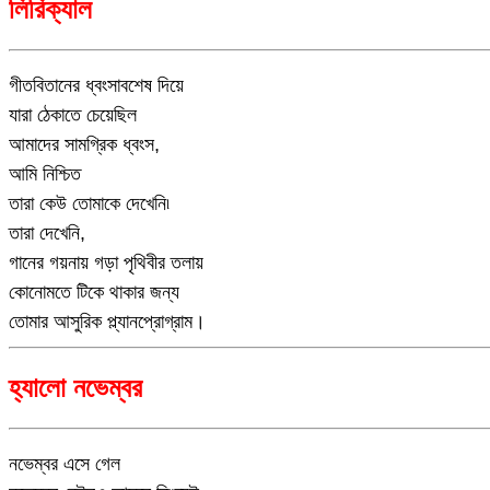
লিরিক্যাল
গীতবিতানের ধ্বংসাবশেষ দিয়ে
যারা ঠেকাতে চেয়েছিল
আমাদের সামগ্রিক ধ্বংস,
আমি নিশ্চিত
তারা কেউ তোমাকে দেখেনি৷
তারা দেখেনি,
গানের গয়নায় গড়া পৃথিবীর তলায়
কোনোমতে টিকে থাকার জন্য
তোমার আসুরিক প্ল্যানপ্রোগ্রাম।
হ্যালো নভেম্বর
নভেম্বর এসে গেল