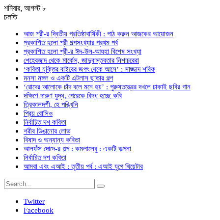
শনিবার, আগস্ট ৮
চলতি
আজ শ্রী-র দ্বিতীয় প্রতিষ্ঠাবার্ষিকী : পাঠ করুন আজকের আয়োজন
প্রকাশিত হলো শ্রী গল্পসংখ্যার প্রথম পর্ব
প্রকাশিত হলো শ্রী-র ঈদ-উল-আযহা বিশেষ সংখ্যা
শেহেরজাদ থেকে মার্কেস, জাদুবাস্তবতার নিশাচরেরা
‘কবিতা যুক্তির বাইরের জগৎ থেকে আসে’ : সাজ্জাদ শরিফ
মনসা মঙ্গল ও একটি এটলাস ছাতার গল্প
‘রোদের আলোকে চাঁদ বলে মনে হয়’ : পুরুষতন্ত্রের দখলে ঢাকাই ছবির গান
দক্ষিণে দারুণ যুদ্ধ, পেরেকে বিদ্ধ হচ্ছে কবি
ত্রিকালদর্শী, হে পঙ্খিনি
প্রিয় রোসিও
নির্বাচিত দশ কবিতা
শরীর ডিঙানোর লোভ
বিষাদ ও অন্যান্য কবিতা
আলফঁস দোদে-র গল্প : কমলালেবু : একটি কল্পনা
নির্বাচিত দশ কবিতা
আমরা এবং এআই : তৃতীয় পর্ব : এআই যুগে থিয়েটার
Twitter
Facebook