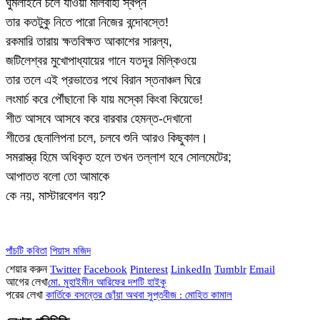
ঘুমলাইনে চলে যাওয়া মালবাহী স্বপ্ন
তার কতটুকু নিতে পারো নিজের বন্দোবস্তে!
রকমারি তারায় ক্ষতবিক্ষত আকাশের সারল্য,
জটিলেশ্বর মুখোপাধ্যায়ের গানে যতদূর মিল্কিওয়ে
তার তলে এই প্রভাতের পথে বিরান স্তনাঞ্চল ঘিরে
লংমার্চ করে পৌঁছানো কি যায় মস্কো কিংবা কিয়েভে!
শীত আসবে আসবে করে বারবার হেমন্ত-দেখানো
শীতের ছেনালিপনা চলে, চলবে শুনি আরও কিছুকাল।
সমরাস্ত্র হিমে অধিকৃত হলে তখন তল্লাশ হবে সোলমেটের;
আপাতত বলো তো আমাকে
কে নয়, মাস্টারবেশন বয়?
পাঁচটি কবিতা
পিয়াস মজিদ
শেয়ার করুন
Twitter
Facebook
Pinterest
LinkedIn
Tumblr
Email
আগের লেখা
মো. মুহাইমীন আরিফের দশটি হাইকু
পরের লেখা
কার্তিকে বসন্তের ছোঁয়া অথবা সুপ্তবীজ : মোহিত কামাল