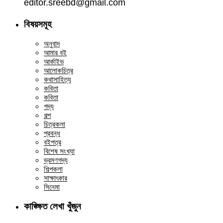
editor.sreebd@gmail.com
বিষয়সমূহ
অনুবাদ
আমার বই
আর্কাইভ
আলোকচিত্র
কথাসাহিত্য
কবিতা
কবিতা
গদ্য
গল্প
চিত্রকলা
প্রবন্ধ
বইপত্র
বিশেষ সংখ্যা
ভ্রমণগদ্য
শিল্পকলা
সাক্ষাৎকার
সিনেমা
কাঙ্ক্ষিত লেখা খুঁজুন