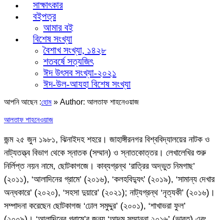
সাক্ষাৎকার
বইপত্র
আমার বই
বিশেষ সংখ্যা
বৈশাখ সংখ্যা, ১৪২৮
শতবর্ষে সত্যজিৎ
ঈদ উৎসব সংখ্যা-২০২১
ঈদ-উল-আযহা বিশেষ সংখ্যা
আপনি আছেন :
»
Author: আলতাফ শাহনেওয়াজ
হোম
আলতাফ শাহনেওয়াজ
জন্ম ২৫ জুন ১৯৮১, ঝিনাইদহ শহরে। জাহাঙ্গীরনগর বিশ্ববিদ্যালয়ের নাটক ও
নাট্যতত্ত্ব বিভাগ থেকে স্নাতক (সম্মান) ও স্নাতকোত্তর। লেখালেখির শুরু
নির্লিপ্ত নয়ন নামে, ছোটকাগজে। কাব্যগ্রন্থ ‘রাত্রির অদ্ভুত নিমগাছ’
(২০১১), ‘আলাদিনের গ্রামে’ (২০১৬), ‘কলহবিদ্যুৎ’ (২০১৯), ‘সামান্য দেখার
অন্ধকারে’ (২০২০), ‘সহসা দুয়ারে’ (২০২১); নাট্যগ্রন্থ ‘নৃত্যকী’ (২০১৬)।
সম্পাদনা করেছেন ছোটকাগজ ‘ঢোল সমুদ্দুর’ (২০০১), ‘শাখাভরা ফুল’
(২০০৯)। ‘আলাদিনের গ্রামে’র জন্য ‘আদম সম্মাননা ২০১৬’ (ভারত) এবং