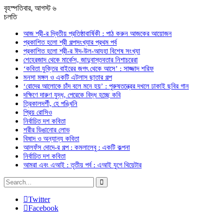
বৃহস্পতিবার, আগস্ট ৬
চলতি
আজ শ্রী-র দ্বিতীয় প্রতিষ্ঠাবার্ষিকী : পাঠ করুন আজকের আয়োজন
প্রকাশিত হলো শ্রী গল্পসংখ্যার প্রথম পর্ব
প্রকাশিত হলো শ্রী-র ঈদ-উল-আযহা বিশেষ সংখ্যা
শেহেরজাদ থেকে মার্কেস, জাদুবাস্তবতার নিশাচরেরা
‘কবিতা যুক্তির বাইরের জগৎ থেকে আসে’ : সাজ্জাদ শরিফ
মনসা মঙ্গল ও একটি এটলাস ছাতার গল্প
‘রোদের আলোকে চাঁদ বলে মনে হয়’ : পুরুষতন্ত্রের দখলে ঢাকাই ছবির গান
দক্ষিণে দারুণ যুদ্ধ, পেরেকে বিদ্ধ হচ্ছে কবি
ত্রিকালদর্শী, হে পঙ্খিনি
প্রিয় রোসিও
নির্বাচিত দশ কবিতা
শরীর ডিঙানোর লোভ
বিষাদ ও অন্যান্য কবিতা
আলফঁস দোদে-র গল্প : কমলালেবু : একটি কল্পনা
নির্বাচিত দশ কবিতা
আমরা এবং এআই : তৃতীয় পর্ব : এআই যুগে থিয়েটার
Twitter
Facebook