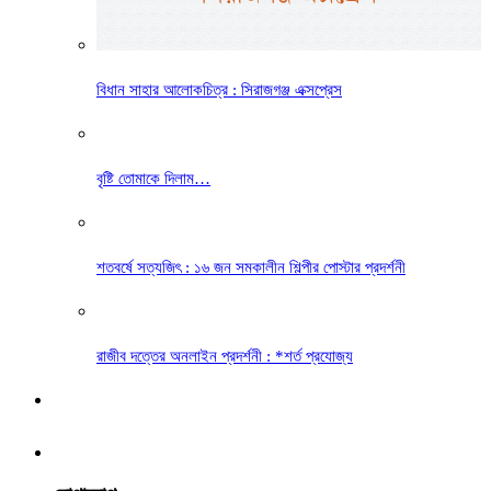
বিধান সাহার আলোকচিত্র : সিরাজগঞ্জ এক্সপ্রেস
বৃষ্টি তোমাকে দিলাম…
শতবর্ষে সত্যজিৎ : ১৬ জন সমকালীন শিল্পীর পোস্টার প্রদর্শনী
রাজীব দত্তের অনলাইন প্রদর্শনী : *শর্ত প্রযোজ্য