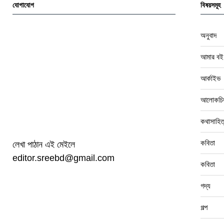
যোগাযোগ
বিষয়সমূহ
অনুবাদ
আমার বই
আর্কাইভ
আলোকচিত
কথাসাহিত
কবিতা
লেখা পাঠান এই মেইলে
editor.sreebd@gmail.com
কবিতা
গদ্য
গল্প