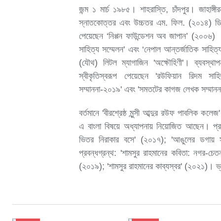
জন্ম ১ মার্চ ১৯৮৫। শাহরাস্তি, চাঁদপুর। জাহাঙ্গ
স্নাতকোত্তর এবং উচ্চতর এম. ফিল. (২০১৪) ডিগ
পেয়েছেন ‘নিপ্পন ফাউন্ডেশন অব জাপান’ (২০০৬) শিক
সাহিত্য সম্মেলন' এবং ‘নেপাল আন্তর্জাতিক সাহি
(যৌথ) লিটল ম্যাগাজিন 'অক্ষৌহিণী'। ব্যবস্থা
স্বীকৃতিস্বরূপ পেয়েছেন 'রউফিয়ান রিদম সাহি
সম্মাননা-২০১৯' এবং 'সমতটের কাগজ লেখক সম্মান
বর্তমানে 'বীরশ্রেষ্ঠ মুন্সী আব্দুর রউফ পাবলিক ক
এ বাংলা বিষয়ে অধ্যাপনায় নিয়োজিত আছেন। প্রকা
ভিতর নিরাকার বসে' (২০১৭); 'আঙুলের ডগায় সূর্
প্রবন্ধগ্রন্থ: 'শামসুর রাহমানের কবিতা: নগর-চেত
(২০১৯); 'শামসুর রাহমানের কাব্যস্বর' (২০২১)।