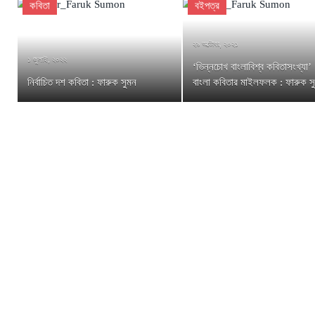
কবিতা
বইপত্র
২৯ অক্টোবর, ২০২১
১ জুলাই, ২০২২
‘ভিন্নচোখ বাংলাবিশ্ব কবিতাসংখ্যা’ 
নির্বাচিত দশ কবিতা : ফারুক সুমন
বাংলা কবিতার মাইলফলক : ফারুক স