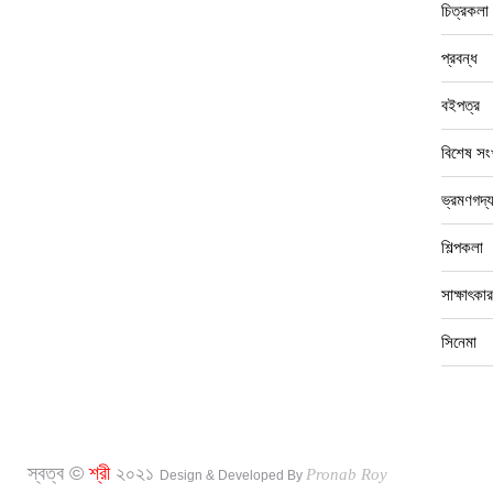
চিত্রকলা
প্রবন্ধ
বইপত্র
বিশেষ সংখ
ভ্রমণগদ্
শিল্পকলা
সাক্ষাৎকার
সিনেমা
স্বত্ব ©
শ্রী
২০২১
Pronab Roy
Design & Developed By