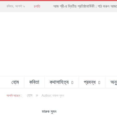
আজ শ্রী-র দ্বিতীয় প্রতিষ্ঠাবার্ষিকী : পাঠ করুন
রবিবার, আগস্ট ৯
চলতি
হোম
কবিতা
কথাসাহিত্য
প্রবন্ধ
অনু
»
হোম
আপনি আছেন :
Author: ফারুক সুমন
ফারুক সুমন