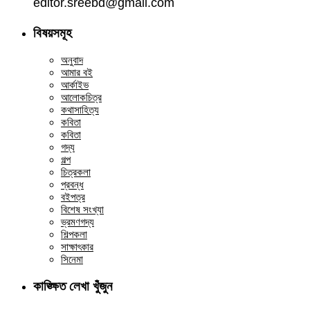
editor.sreebd@gmail.com
বিষয়সমূহ
অনুবাদ
আমার বই
আর্কাইভ
আলোকচিত্র
কথাসাহিত্য
কবিতা
কবিতা
গদ্য
গল্প
চিত্রকলা
প্রবন্ধ
বইপত্র
বিশেষ সংখ্যা
ভ্রমণগদ্য
শিল্পকলা
সাক্ষাৎকার
সিনেমা
কাঙ্ক্ষিত লেখা খুঁজুন