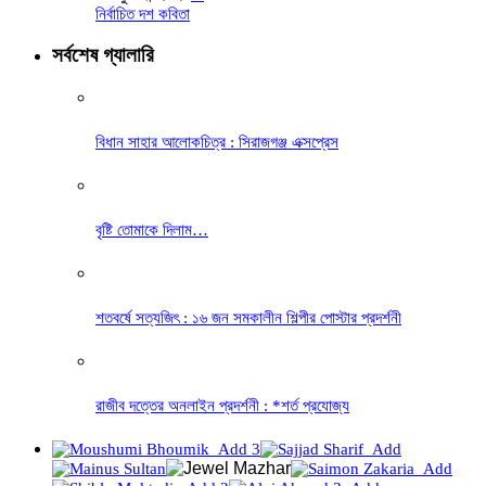
নির্বাচিত দশ কবিতা
সর্বশেষ গ্যালারি
বিধান সাহার আলোকচিত্র : সিরাজগঞ্জ এক্সপ্রেস
বৃষ্টি তোমাকে দিলাম…
শতবর্ষে সত্যজিৎ : ১৬ জন সমকালীন শিল্পীর পোস্টার প্রদর্শনী
রাজীব দত্তের অনলাইন প্রদর্শনী : *শর্ত প্রযোজ্য