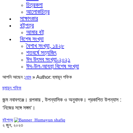
চিত্রকলা
আলোকচিত্র
সাক্ষাৎকার
বইপত্র
আমার বই
বিশেষ সংখ্যা
বৈশাখ সংখ্যা, ১৪২৮
শতবর্ষে সত্যজিৎ
ঈদ উৎসব সংখ্যা-২০২১
ঈদ-উল-আযহা বিশেষ সংখ্যা
আপনি আছেন :
»
Author: হুমায়ূন শফিক
হোম
হুমায়ূন শফিক
জন্ম নবাবগঞ্জে। গল্পকার , উপন্যাসিক ও অনুবাদক। প্রকাশিত উপন্যাস :
‘নিজের সঙ্গে সঙ্গম’।
বইপত্র
২ জুন, ২০২৩