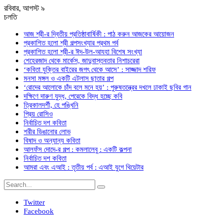
রবিবার, আগস্ট ৯
চলতি
আজ শ্রী-র দ্বিতীয় প্রতিষ্ঠাবার্ষিকী : পাঠ করুন আজকের আয়োজন
প্রকাশিত হলো শ্রী গল্পসংখ্যার প্রথম পর্ব
প্রকাশিত হলো শ্রী-র ঈদ-উল-আযহা বিশেষ সংখ্যা
শেহেরজাদ থেকে মার্কেস, জাদুবাস্তবতার নিশাচরেরা
‘কবিতা যুক্তির বাইরের জগৎ থেকে আসে’ : সাজ্জাদ শরিফ
মনসা মঙ্গল ও একটি এটলাস ছাতার গল্প
‘রোদের আলোকে চাঁদ বলে মনে হয়’ : পুরুষতন্ত্রের দখলে ঢাকাই ছবির গান
দক্ষিণে দারুণ যুদ্ধ, পেরেকে বিদ্ধ হচ্ছে কবি
ত্রিকালদর্শী, হে পঙ্খিনি
প্রিয় রোসিও
নির্বাচিত দশ কবিতা
শরীর ডিঙানোর লোভ
বিষাদ ও অন্যান্য কবিতা
আলফঁস দোদে-র গল্প : কমলালেবু : একটি কল্পনা
নির্বাচিত দশ কবিতা
আমরা এবং এআই : তৃতীয় পর্ব : এআই যুগে থিয়েটার
Twitter
Facebook