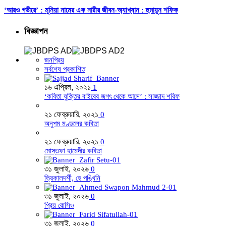
‘আরও গভীরে’ : মুনিয়া নামের এক নারীর জীবন-অ্যাখ্যান : হুমায়ূন শফিক
বিজ্ঞাপন
জনপ্রিয়
সর্বশেষ প্রকাশিত
১৬ এপ্রিল, ২০২১
1
‘কবিতা যুক্তির বাইরের জগৎ থেকে আসে’ : সাজ্জাদ শরিফ
২১ ফেব্রুয়ারি, ২০২১
0
অনুপম মণ্ডলের কবিতা
২১ ফেব্রুয়ারি, ২০২১
0
মোস্তফা হামেদীর কবিতা
৩১ জুলাই, ২০২৬
0
ত্রিকালদর্শী, হে পঙ্খিনি
৩১ জুলাই, ২০২৬
0
প্রিয় রোসিও
৩১ জুলাই, ২০২৬
0