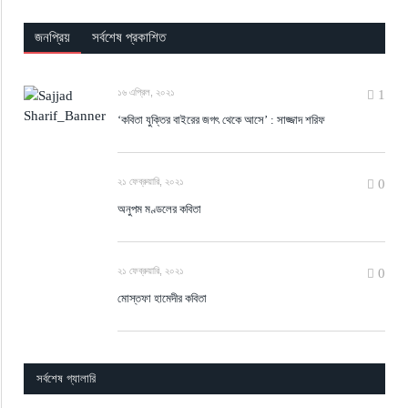
জনপ্রিয়
সর্বশেষ প্রকাশিত
১৬ এপ্রিল, ২০২১
1
‘কবিতা যুক্তির বাইরের জগৎ থেকে আসে’ : সাজ্জাদ শরিফ
২১ ফেব্রুয়ারি, ২০২১
0
অনুপম মণ্ডলের কবিতা
২১ ফেব্রুয়ারি, ২০২১
0
মোস্তফা হামেদীর কবিতা
সর্বশেষ গ্যালারি