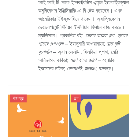
আই আই টি থেকে ইলেকট্রনিক্স এ্যান্ড ইলেকট্রিক্যাল
কমুনিকেশন ইঞ্জিনিয়ারিং-এ বি টেক করেছেন। এখন
আমেরিকার উইস্কনসিনে থাকেন। অ্যাপ্লিকেশন
ডেভেলপমেন্ট সিনিয়র ইঞ্জিনিয়ার হিসাবে কাজ করছেন
ম্যাডিসনে। প্রকাশিত বই:
আমার ঘরোয়া গল্প
;
হাতের
পাতায় গল্পগুলো
– ইয়াসুনারি কাওয়াবাতা;
রাত বৃষ্টি
বুনোহাঁস
– অ্যান সেক্সটন, সিলভিয়া প্লাথ, মেরি
অলিভারের কবিতা;
মরণ হ’তে জাগি
– হেনরিক
ইবসেনের নাটক;
রেশমগুটি
;
জলরঙ
;
দমবন্ধ
।
বইপত্র
গল্প