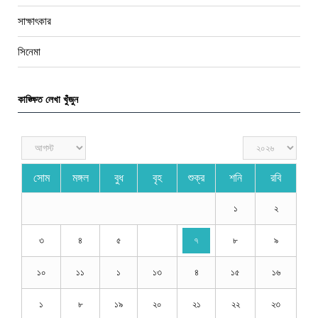
সাক্ষাৎকার
সিনেমা
কাঙ্ক্ষিত লেখা খুঁজুন
সোম
মঙ্গল
বুধ
বৃহ
শুক্র
শনি
রবি
১
২
৩
৪
৫
৭
৮
৯
১০
১১
১
১৩
৪
১৫
১৬
১
৮
১৯
২০
২১
২২
২৩