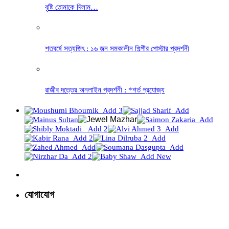
বৃষ্টি তোমাকে দিলাম…
শতবর্ষে সত্যজিৎ : ১৬ জন সমকালীন শিল্পীর পোস্টার প্রদর্শনী
রাজীব দত্তের অনলাইন প্রদর্শনী : *শর্ত প্রযোজ্য
যোগাযোগ