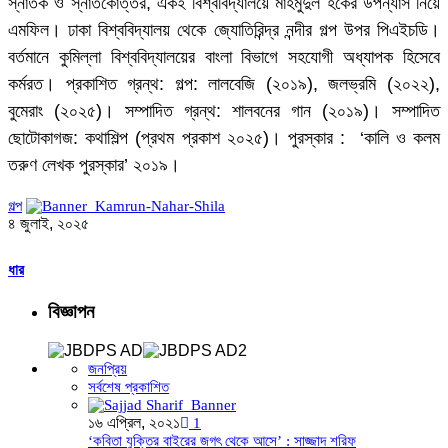
স্নাতক ও স্নাতকোত্তর, একই বিশ্ববিদ্যালয়ে মাহমুদুল হকের উপন্যাস নিয়ে
এমফিল। ঢাকা বিশ্ববিদ্যালয় থেকে জ্যোতিরিন্দ্র নন্দীর গল্প উপর পিএইচডি।
বর্তমানে কুমিল্লা বিশ্ববিদ্যালয়ের বাংলা বিভাগে সহযোগী অধ্যাপক হিসেবে
কর্মরত। প্রকাশিত গ্রন্থ: গল্প: লালবেজি (২০১৯), জলভ্রমি (২০২২),
বুমেরাং (২০২৫)। সম্পাদিত গ্রন্থ: শালবনের গান (২০১৯)। সম্পাদিত
ছোটোকাগজ: কথাশিল্প (প্রথম প্রকাশ ২০২৫)। পুরস্কার : ‘কালি ও কলম
তরুণ লেখক পুরস্কার’ ২০১৯।
গল্প
৪ জুলাই, ২০২৫
ধার
বিজ্ঞাপন
জনপ্রিয়
সর্বশেষ প্রকাশিত
১৬ এপ্রিল, ২০২১
1
‘কবিতা যুক্তির বাইরের জগৎ থেকে আসে’ : সাজ্জাদ শরিফ