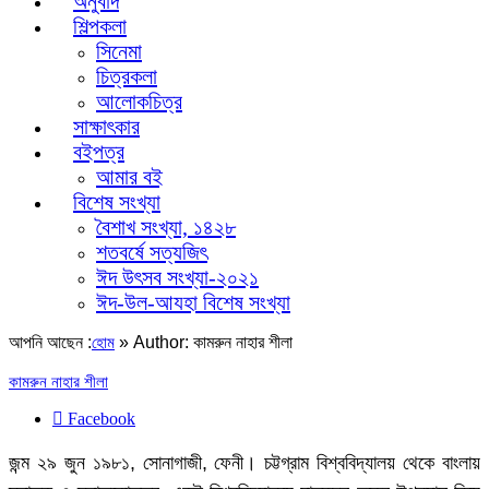
অনুবাদ
শিল্পকলা
সিনেমা
চিত্রকলা
আলোকচিত্র
সাক্ষাৎকার
বইপত্র
আমার বই
বিশেষ সংখ্যা
বৈশাখ সংখ্যা, ১৪২৮
শতবর্ষে সত্যজিৎ
ঈদ উৎসব সংখ্যা-২০২১
ঈদ-উল-আযহা বিশেষ সংখ্যা
আপনি আছেন :
»
Author: কামরুন নাহার শীলা
হোম
কামরুন নাহার শীলা
Facebook
জন্ম ২৯ জুন ১৯৮১, সোনাগাজী, ফেনী। চট্টগ্রাম বিশ্ববিদ্যালয় থেকে বাংলায়