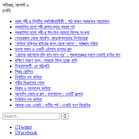
শনিবার, আগস্ট ৮
চলতি
আজ শ্রী-র দ্বিতীয় প্রতিষ্ঠাবার্ষিকী : পাঠ করুন আজকের আয়োজন
প্রকাশিত হলো শ্রী গল্পসংখ্যার প্রথম পর্ব
প্রকাশিত হলো শ্রী-র ঈদ-উল-আযহা বিশেষ সংখ্যা
শেহেরজাদ থেকে মার্কেস, জাদুবাস্তবতার নিশাচরেরা
‘কবিতা যুক্তির বাইরের জগৎ থেকে আসে’ : সাজ্জাদ শরিফ
মনসা মঙ্গল ও একটি এটলাস ছাতার গল্প
‘রোদের আলোকে চাঁদ বলে মনে হয়’ : পুরুষতন্ত্রের দখলে ঢাকাই ছবির গান
দক্ষিণে দারুণ যুদ্ধ, পেরেকে বিদ্ধ হচ্ছে কবি
ত্রিকালদর্শী, হে পঙ্খিনি
প্রিয় রোসিও
নির্বাচিত দশ কবিতা
শরীর ডিঙানোর লোভ
বিষাদ ও অন্যান্য কবিতা
আলফঁস দোদে-র গল্প : কমলালেবু : একটি কল্পনা
নির্বাচিত দশ কবিতা
আমরা এবং এআই : তৃতীয় পর্ব : এআই যুগে থিয়েটার
Twitter
Facebook