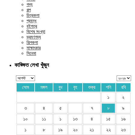
গদ্য
গল্প
চিত্রকলা
প্রবন্ধ
বইপত্র
বিশেষ সংখ্যা
ভ্রমণগদ্য
শিল্পকলা
সাক্ষাৎকার
সিনেমা
কাঙ্ক্ষিত লেখা খুঁজুন
সোম
মঙ্গল
বুধ
বৃহ
শুক্র
শনি
রবি
১
২
৩
৪
৫
৭
৮
৯
১০
১১
১
১৩
৪
১৫
১৬
১
৮
১৯
২০
২১
২২
২৩