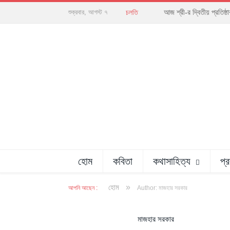
আজ শ্রী-র দ্বিতীয় প্রতিষ
শুক্রবার, আগস্ট ৭
চলতি
হোম
কবিতা
কথাসাহিত্য
প্
»
হোম
আপনি আছেন :
Author: মাজহার সরকার
মাজহার সরকার