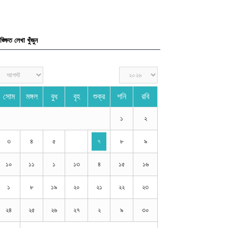
ঙ্ক্ষিত লেখা খুঁজুন
সোম
মঙ্গল
বুধ
বৃহ
শুক্র
শনি
রবি
১
২
৩
৪
৫
৭
৮
৯
১০
১১
১
১৩
৪
১৫
১৬
১
৮
১৯
২০
২১
২২
২৩
২৪
২৫
২৬
২৭
২
৯
৩০