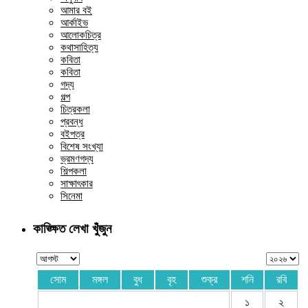
আমার বই
আর্কাইভ
আলোকচিত্র
কথাসাহিত্য
কবিতা
কবিতা
গদ্য
গল্প
চিত্রকলা
প্রবন্ধ
বইপত্র
বিশেষ সংখ্যা
ভ্রমণগদ্য
শিল্পকলা
সাক্ষাৎকার
সিনেমা
কাঙ্ক্ষিত লেখা খুঁজুন
সোম
মঙ্গল
বুধ
বৃহ
শুক্র
শনি
রবি
১
২