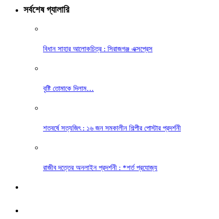
সর্বশেষ গ্যালারি
বিধান সাহার আলোকচিত্র : সিরাজগঞ্জ এক্সপ্রেস
বৃষ্টি তোমাকে দিলাম…
শতবর্ষে সত্যজিৎ : ১৬ জন সমকালীন শিল্পীর পোস্টার প্রদর্শনী
রাজীব দত্তের অনলাইন প্রদর্শনী : *শর্ত প্রযোজ্য