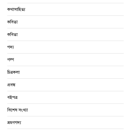
বইপত্র
বিশেষ সংখ্যা
ভ্রমণগদ্য
শিল্পকলা
সাক্ষাৎকার
সিনেমা
কাঙ্ক্ষিত লেখা খুঁজুন
সোম
মঙ্গল
বুধ
বৃহ
শুক্র
শনি
রবি
১
২