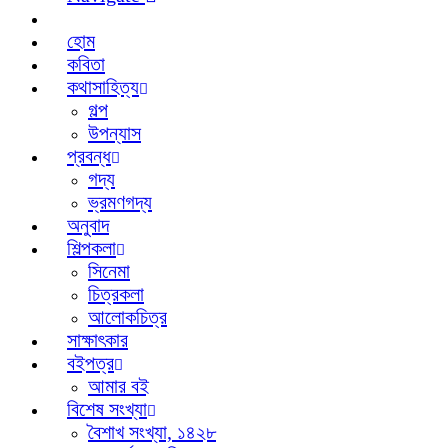
হোম
কবিতা
কথাসাহিত্য
গল্প
উপন্যাস
প্রবন্ধ
গদ্য
ভ্রমণগদ্য
অনুবাদ
শিল্পকলা
সিনেমা
চিত্রকলা
আলোকচিত্র
সাক্ষাৎকার
বইপত্র
আমার বই
বিশেষ সংখ্যা
বৈশাখ সংখ্যা, ১৪২৮