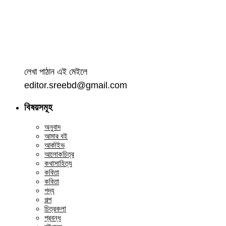
লেখা পাঠান এই মেইলে
editor.sreebd@gmail.com
বিষয়সমূহ
অনুবাদ
আমার বই
আর্কাইভ
আলোকচিত্র
কথাসাহিত্য
কবিতা
কবিতা
গদ্য
গল্প
চিত্রকলা
প্রবন্ধ