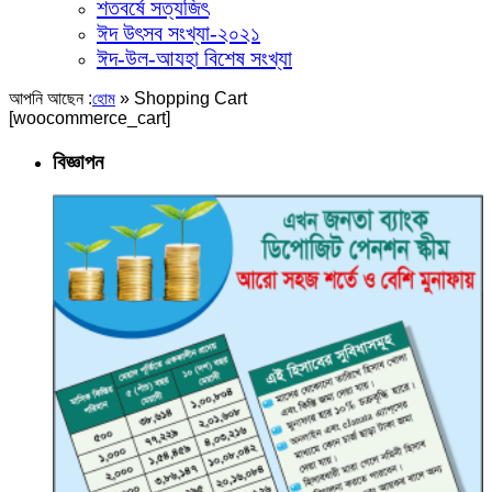
শতবর্ষে সত্যজিৎ
ঈদ উৎসব সংখ্যা-২০২১
ঈদ-উল-আযহা বিশেষ সংখ্যা
আপনি আছেন :
»
Shopping Cart
হোম
[woocommerce_cart]
বিজ্ঞাপন