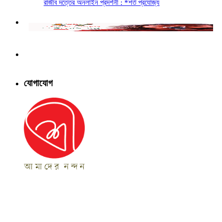
রাজীব দত্তের অনলাইন প্রদর্শনী : *শর্ত প্রযোজ্য
যোগাযোগ