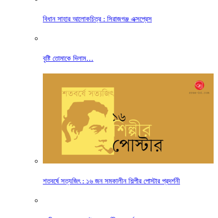
বিধান সাহার আলোকচিত্র : সিরাজগঞ্জ এক্সপ্রেস
বৃষ্টি তোমাকে দিলাম…
শতবর্ষে সত্যজিৎ : ১৬ জন সমকালীন শিল্পীর পোস্টার প্রদর্শনী