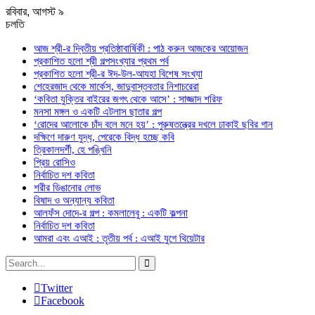
রবিবার, আগস্ট ৯
চলতি
আজ শ্রী-র দ্বিতীয় প্রতিষ্ঠাবার্ষিকী : পাঠ করুন আজকের আয়োজন
প্রকাশিত হলো শ্রী গল্পসংখ্যার প্রথম পর্ব
প্রকাশিত হলো শ্রী-র ঈদ-উল-আযহা বিশেষ সংখ্যা
শেহেরজাদ থেকে মার্কেস, জাদুবাস্তবতার নিশাচরেরা
‘কবিতা যুক্তির বাইরের জগৎ থেকে আসে’ : সাজ্জাদ শরিফ
মনসা মঙ্গল ও একটি এটলাস ছাতার গল্প
‘রোদের আলোকে চাঁদ বলে মনে হয়’ : পুরুষতন্ত্রের দখলে ঢাকাই ছবির গান
দক্ষিণে দারুণ যুদ্ধ, পেরেকে বিদ্ধ হচ্ছে কবি
ত্রিকালদর্শী, হে পঙ্খিনি
প্রিয় রোসিও
নির্বাচিত দশ কবিতা
শরীর ডিঙানোর লোভ
বিষাদ ও অন্যান্য কবিতা
আলফঁস দোদে-র গল্প : কমলালেবু : একটি কল্পনা
নির্বাচিত দশ কবিতা
আমরা এবং এআই : তৃতীয় পর্ব : এআই যুগে থিয়েটার
Twitter
Facebook