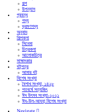
গল্প
উপন্যাস
প্রবন্ধ
গদ্য
ভ্রমণগদ্য
অনুবাদ
শিল্পকলা
সিনেমা
চিত্রকলা
আলোকচিত্র
সাক্ষাৎকার
বইপত্র
আমার বই
বিশেষ সংখ্যা
বৈশাখ সংখ্যা, ১৪২৮
শতবর্ষে সত্যজিৎ
ঈদ উৎসব সংখ্যা-২০২১
ঈদ-উল-আযহা বিশেষ সংখ্যা
Navigate