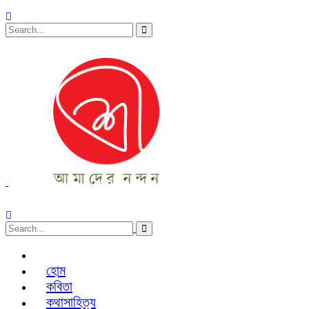
হোম
কবিতা
কথাসাহিত্য