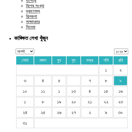
বইপত্র
বিশেষ সংখ্যা
ভ্রমণগদ্য
শিল্পকলা
সাক্ষাৎকার
সিনেমা
কাঙ্ক্ষিত লেখা খুঁজুন
সোম
মঙ্গল
বুধ
বৃহ
শুক্র
শনি
রবি
১
২
৩
৪
৫
৭
৮
৯
১০
১১
১
১৩
৪
১৫
১৬
১
৮
১৯
২০
২১
২২
২৩
২৪
২৫
২৬
২৭
২
৯
৩০
৩১