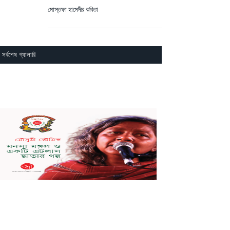
সর্বশেষ গ্যালারি
ঙ্ক্ষিত লেখা খুঁজুন
সোম
মঙ্গল
বুধ
বৃহ
শুক্র
শনি
রবি