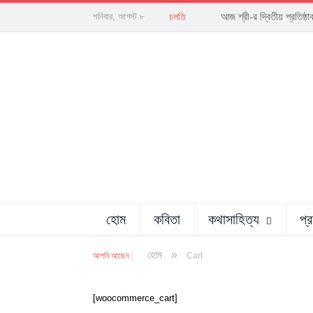
আজ শ্রী-র দ্বিতীয় প্রতিষ্
শনিবার, আগস্ট ৮
চলতি
হোম
কবিতা
কথাসাহিত্য
প্
»
হোম
আপনি আছেন :
Cart
[woocommerce_cart]