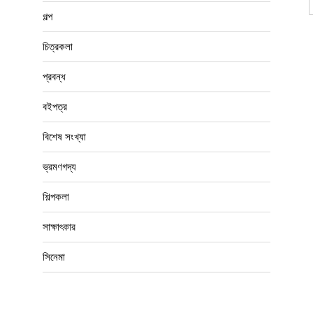
বিশেষ সংখ্যা
ভ্রমণগদ্য
শিল্পকলা
সাক্ষাৎকার
সিনেমা
oy