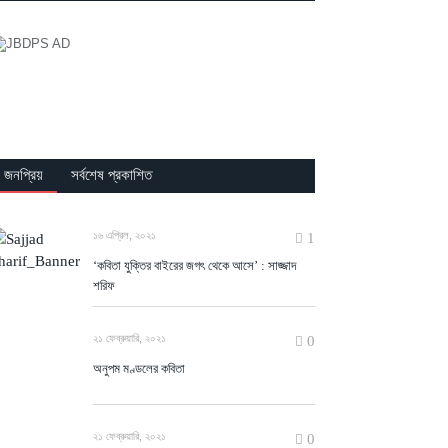
জনপ্রিয়
সর্বশেষ প্রকাশিত
১৬ এপ্রিল, ২০২১
1
‘কবিতা যুক্তির বাইরের জগৎ থেকে আসে’ : সাজ্জাদ
শরিফ
২১ ফেব্রুয়ারি, ২০২১
0
অনুপম মণ্ডলের কবিতা
২১ ফেব্রুয়ারি, ২০২১
0
মোস্তফা হামেদীর কবিতা