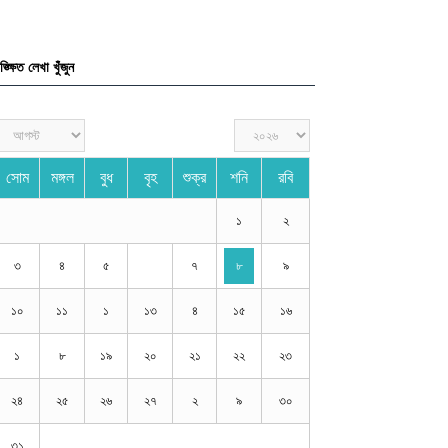
১
২
৩
৪
৫
৭
৮
৯
১০
১১
১
১৩
৪
১৫
১৬
১
৮
১৯
২০
২১
২২
২৩
২৪
২৫
২৬
২৭
২
৯
৩০
৩১