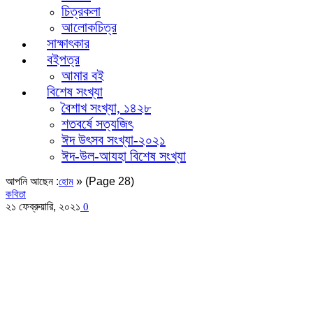
চিত্রকলা
আলোকচিত্র
সাক্ষাৎকার
বইপত্র
আমার বই
বিশেষ সংখ্যা
বৈশাখ সংখ্যা, ১৪২৮
শতবর্ষে সত্যজিৎ
ঈদ উৎসব সংখ্যা-২০২১
ঈদ-উল-আযহা বিশেষ সংখ্যা
আপনি আছেন :
»
(Page 28)
হোম
কবিতা
২১ ফেব্রুয়ারি, ২০২১
0