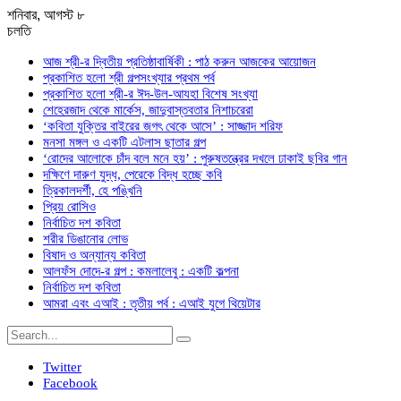
শনিবার, আগস্ট ৮
চলতি
আজ শ্রী-র দ্বিতীয় প্রতিষ্ঠাবার্ষিকী : পাঠ করুন আজকের আয়োজন
প্রকাশিত হলো শ্রী গল্পসংখ্যার প্রথম পর্ব
প্রকাশিত হলো শ্রী-র ঈদ-উল-আযহা বিশেষ সংখ্যা
শেহেরজাদ থেকে মার্কেস, জাদুবাস্তবতার নিশাচরেরা
‘কবিতা যুক্তির বাইরের জগৎ থেকে আসে’ : সাজ্জাদ শরিফ
মনসা মঙ্গল ও একটি এটলাস ছাতার গল্প
‘রোদের আলোকে চাঁদ বলে মনে হয়’ : পুরুষতন্ত্রের দখলে ঢাকাই ছবির গান
দক্ষিণে দারুণ যুদ্ধ, পেরেকে বিদ্ধ হচ্ছে কবি
ত্রিকালদর্শী, হে পঙ্খিনি
প্রিয় রোসিও
নির্বাচিত দশ কবিতা
শরীর ডিঙানোর লোভ
বিষাদ ও অন্যান্য কবিতা
আলফঁস দোদে-র গল্প : কমলালেবু : একটি কল্পনা
নির্বাচিত দশ কবিতা
আমরা এবং এআই : তৃতীয় পর্ব : এআই যুগে থিয়েটার
Twitter
Facebook