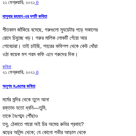
২১ ফেব্রুয়ারি, ২০২১
0
মাসুদার রহমান-এর দশটি কবিতা
শীতকাল জাঁকিয়ে বসেছে, গরুগুলো স্যুয়েটার পড়ে সকালের
রোদে চিবুচ্ছে খড়। গরুর মালিক লোকটি গেঁয়ো আর
গোবেচারা। তাই চাইছি, শহরের কফিশপ থেকে কেউ ধোঁয়া
ওঠা কয়েক মগ গরম কফি এনে গরুদের দিক।
কবিতা
২১ ফেব্রুয়ারি, ২০২১
0
অনুপম মণ্ডলের কবিতা
মর্মের মন্দির থেকে তুলে আনা
রক্তাভ যতো ধ্বনি—তুমি,
তাকে নৈঃশব্দে পৌঁছাও
তবু, ঠেকাতে পারো অই চির অমেয় রুধির প্রবাহ?
ঝড়ের অলিন্দ থেকে; যে কোনো গভীর আড়াল থেকে