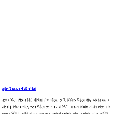
মুজিব ইরম-এর পাঁচটি কবিতা
রথের দিনে শিমের বিচি গাঁথিয়া দিও সাঁঝে, সেই বিচিতে উঠবে গাছ আমার মনের
মাঝে। শিমের গাছে ভরে উঠবে তোমার নয়া ভিটা, সকাল বিকাল মায়ার হাতে দিবা
জলের ছিটা। আমি না হয় দূরে বসে দেখবো তোমার কাজ, তোমার হাতে আমিই