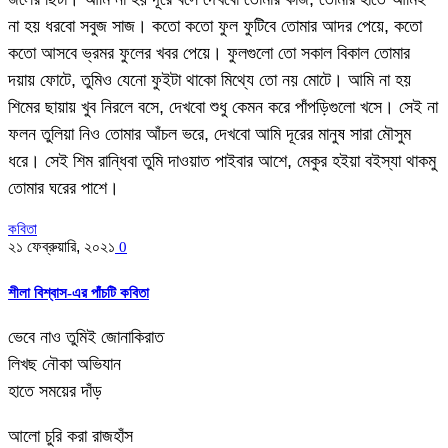
না হয় ধরবো সবুজ সাজ। কতো কতো ফুল ফুটিবে তোমার আদর পেয়ে, কতো
কতো আসবে ভ্রমর ফুলের খবর পেয়ে। ফুলগুলো তো সকাল বিকাল তোমার
দয়ায় ফোটে, তুমিও যেনো ফুইটা থাকো মিথ্যে তো নয় মোটে। আমি না হয়
শিমের ছায়ায় খুব নিরলে বসে, দেখবো শুধু কেমন করে পাঁপড়িগুলো খসে। সেই না
ফলন তুলিয়া নিও তোমার আঁচল ভরে, দেখবো আমি দূরের মানুষ সারা মৌসুম
ধরে। সেই শিম রান্ধিবা তুমি দাওয়াত পাইবার আশে, মেকুর হইয়া বইস্যা থাকমু
তোমার ঘরের পাশে।
কবিতা
২১ ফেব্রুয়ারি, ২০২১
0
শীলা বিশ্বাস-এর পাঁচটি কবিতা
ভেবে নাও তুমিই জোনাকিরাত
লিখছ নৌকা অভিযান
হাতে সময়ের দাঁড়
আলো চুরি করা রাজহাঁস