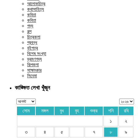
আলোকচিত্র
কথাসাহিত্য
কবিতা
কবিতা
গদ্য
গল্প
চিত্রকলা
প্রবন্ধ
বইপত্র
বিশেষ সংখ্যা
ভ্রমণগদ্য
শিল্পকলা
সাক্ষাৎকার
সিনেমা
কাঙ্ক্ষিত লেখা খুঁজুন
সোম
মঙ্গল
বুধ
বৃহ
শুক্র
শনি
রবি
১
২
৩
৪
৫
৭
৮
৯