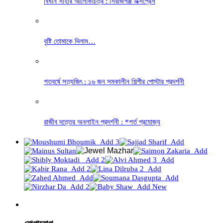
বিধান সাহার আলোকচিত্র : সিরাজগঞ্জ এক্সপ্রেস
বৃষ্টি তোমাকে দিলাম…
শতবর্ষে সত্যজিৎ : ১৬ জন সমকালীন শিল্পীর পোস্টার প্রদর্শনী
রাজীব দত্তের অনলাইন প্রদর্শনী : *শর্ত প্রযোজ্য