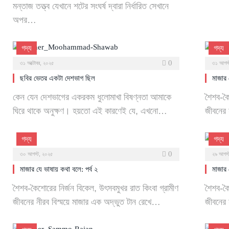
মন্তাজ তত্ত্ব যেখানে শটের সংঘর্ষ দ্বারা নির্ধারিত সেখানে
অপর…
গদ্য
গদ্য
0
৩১ অক্টোবর, ২০২৫
৩১ আগস্
ছবির ভেতর একটা দেশভাগ ছিল
মাজার 
কেন যেন দেশভাগের একরকম ধুলোমাখা বিষণ্নতা আমাকে
শৈশব-কৈ
ঘিরে থাকে অনুক্ষণ। হয়তো এই কারণেই যে, এখনো…
জীবনের 
গদ্য
গদ্য
0
৩০ আগস্ট, ২০২৫
২৯ আগস্
মাজার যে ভাষায় কথা বলে: পর্ব ২
মাজার 
শৈশব-কৈশোরের নির্জন বিকেল, উৎসবমুখর রাত কিংবা গ্রামীণ
শৈশব-কৈ
জীবনের নীরব বিস্ময়ে মাজার এক অদ্ভুত টান রেখে…
জীবনের 