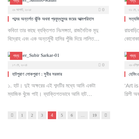
গদ্য
গদ্য
0
২৯ আগস্ট, ২০২৫
৩১ মে, 
শব্দের অন্তর্গত ঝুঁকি অথবা প্রবুদ্ধসুন্দর করের আত্মপরিহাস
সত্যজি
কবিতা তার কাছে ব্যক্তিগত নিঃসঙ্গতা, রাজনৈতিক মৃদু
রায়বাড়ি
বিদ্রোহ এবং এক অন্তর্মুখী হাসির পুঁজি দিয়ে লালিত…
কোনোকা
গদ্য
গদ্য
0
১৭ মে, ২০২৪
২৬ এপ্র
হাটপুরাণ লোকপুরাণ : সুবীর সরকার
হেমিং
১. হাট। দুই অক্ষরের এই শব্দটির মধ্যে আমি একটা
‘Art i
ম্যাজিক খুঁজে পাই। ব্যাক্তিগতভাবে আমি হাট…
শিল্পী 
Previous
Next
1
2
3
4
5
6
…
19