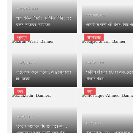
২১ ফেব্রুয়ারি, ২০২৩
৯ সেপ্টেম্বর, ২০২২
আজ শ্রী-র দ্বিতীয় প্রতিষ্ঠাবার্ষিকী : পাঠ
করুন আজকের আয়োজন
প্রকাশিত হলো শ্রী গল্পসংখ্যার প্র
প্রবন্ধ
সাক্ষাৎকার
২৩ এপ্রিল, ২০২১
১৬ এপ্রিল, ২০২১
শেহেরজাদ থেকে মার্কেস, জাদুবাস্তবতার
‘কবিতা যুক্তির বাইরের জগৎ থেক
নিশাচরেরা
সাজ্জাদ শরিফ
গদ্য
গদ্য
২ এপ্রিল, ২০২১
২৬ মার্চ, ২০২১
‘রোদের আলোকে চাঁদ বলে মনে হয়’ :
পুরুষতন্ত্রের দখলে ঢাকাই ছবির গান
দক্ষিণে দারুণ যুদ্ধ, পেরেকে বিদ্ধ 