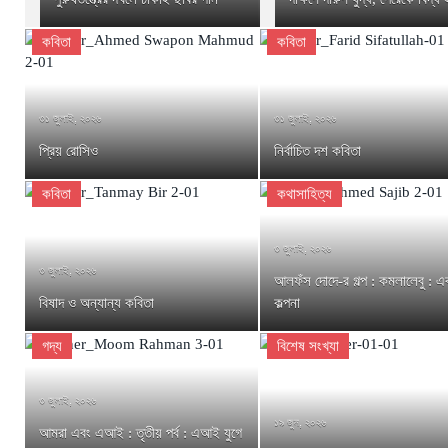
কবিতা
কবিতা
৩১ জুলাই, ২০২৬
৩১ জুলাই, ২০২৬
প্রিয় রোসিও
নির্বাচিত দশ কবিতা
কবিতা
কথাসাহিত্য
৩ জুলাই, ২০২৬
৩ জুলাই, ২০২৬
আলফঁস দোদে-র গল্প : কমলালেবু : এ
বিষাদ ও অন্যান্য কবিতা
কল্পনা
গদ্য
বিশেষ সংখ্যা
৩ জুলাই, ২০২৬
১৯ জুন, ২০২৬
আমরা এবং এআই : তৃতীয় পর্ব : এআই যুগে