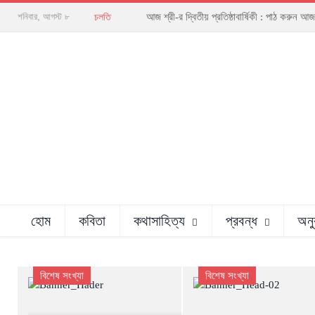
আজ শ্রী-র দ্বিতীয় প্রতিষ্ঠাবার্ষিকী : পাঠ করু
শনিবার, আগস্ট ৮
চলতি
হোম
কবিতা
কথাসাহিত্য
প্রবন্ধ
অনু
বিশেষ সংখ্যা
বিশেষ সংখ্যা