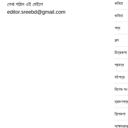
কবিতা
লেখা পাঠান এই মেইলে
editor.sreebd@gmail.com
কবিতা
গদ্য
গল্প
চিত্রকলা
প্রবন্ধ
বইপত্র
বিশেষ সংখ
ভ্রমণগদ্
শিল্পকলা
সাক্ষাৎকার