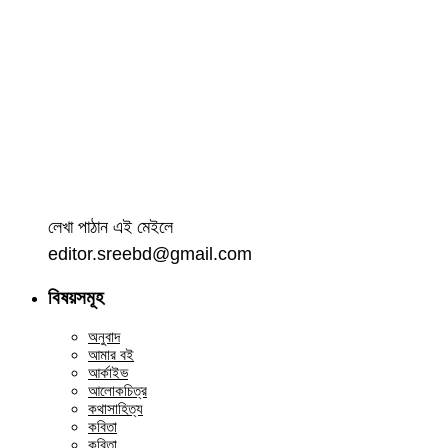
লেখা পাঠান এই মেইলে
editor.sreebd@gmail.com
বিষয়সমূহ
অনুবাদ
আমার বই
আর্কাইভ
আলোকচিত্র
কথাসাহিত্য
কবিতা
কবিতা