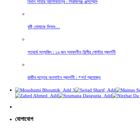
বিধান সাহার আলোকচিত্র : সিরাজগঞ্জ এক্সপ্রেস
বৃষ্টি তোমাকে দিলাম…
শতবর্ষে সত্যজিৎ : ১৬ জন সমকালীন শিল্পীর পোস্টার প্রদর্শনী
রাজীব দত্তের অনলাইন প্রদর্শনী : *শর্ত প্রযোজ্য
যোগাযোগ