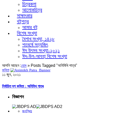
চিত্রকলা
আলোকচিত্র
সাক্ষাৎকার
বইপত্র
আমার বই
বিশেষ সংখ্যা
বৈশাখ সংখ্যা, ১৪২৮
শতবর্ষে সত্যজিৎ
ঈদ উৎসব সংখ্যা-২০২১
ঈদ-উল-আযহা বিশেষ সংখ্যা
আপনি আছেন :
»
Posts Tagged "অনিমিখি পাত্র"
হোম
কবিতা
১১ জুন, ২০২১
নির্বাচিত দশ কবিতা : অনিমিখ পাত্র
বিজ্ঞাপন
জনপ্রিয়