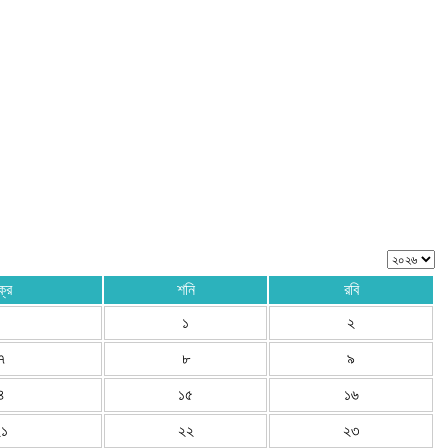
ক্র
শনি
রবি
১
২
৭
৮
৯
৪
১৫
১৬
২১
২২
২৩