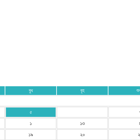
বুধ
বৃহ
শু
৫
১
১৩
১৯
২০