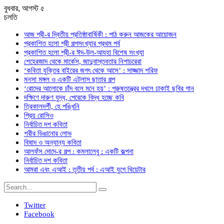
বুধবার, আগস্ট ৫
চলতি
আজ শ্রী-র দ্বিতীয় প্রতিষ্ঠাবার্ষিকী : পাঠ করুন আজকের আয়োজন
প্রকাশিত হলো শ্রী গল্পসংখ্যার প্রথম পর্ব
প্রকাশিত হলো শ্রী-র ঈদ-উল-আযহা বিশেষ সংখ্যা
শেহেরজাদ থেকে মার্কেস, জাদুবাস্তবতার নিশাচরেরা
‘কবিতা যুক্তির বাইরের জগৎ থেকে আসে’ : সাজ্জাদ শরিফ
মনসা মঙ্গল ও একটি এটলাস ছাতার গল্প
‘রোদের আলোকে চাঁদ বলে মনে হয়’ : পুরুষতন্ত্রের দখলে ঢাকাই ছবির গান
দক্ষিণে দারুণ যুদ্ধ, পেরেকে বিদ্ধ হচ্ছে কবি
ত্রিকালদর্শী, হে পঙ্খিনি
প্রিয় রোসিও
নির্বাচিত দশ কবিতা
শরীর ডিঙানোর লোভ
বিষাদ ও অন্যান্য কবিতা
আলফঁস দোদে-র গল্প : কমলালেবু : একটি কল্পনা
নির্বাচিত দশ কবিতা
আমরা এবং এআই : তৃতীয় পর্ব : এআই যুগে থিয়েটার
Twitter
Facebook