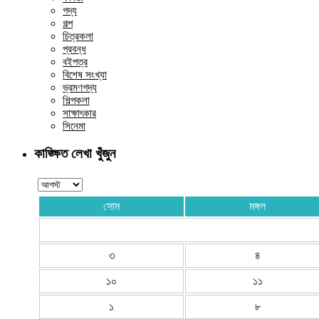
গদ্য
গল্প
চিত্রকলা
প্রবন্ধ
বইপত্র
বিশেষ সংখ্যা
ভ্রমণগদ্য
শিল্পকলা
সাক্ষাৎকার
সিনেমা
কাঙ্ক্ষিত লেখা খুঁজুন
সোম
মঙ্গল
৩
৪
১০
১১
১
৮