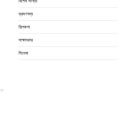
শিল্পকলা
সাক্ষাৎকার
সিনেমা
oy