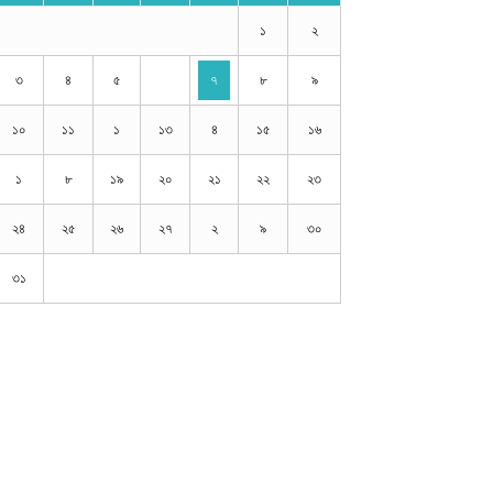
৩
৪
৫
৭
৮
৯
১০
১১
১
১৩
৪
১৫
১৬
১
৮
১৯
২০
২১
২২
২৩
২৪
২৫
২৬
২৭
২
৯
৩০
৩১