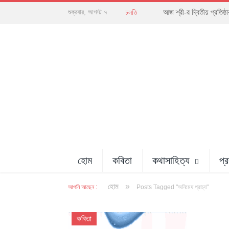
আজ শ্রী-র দ্বিতীয় প্রতিষ
শুক্রবার, আগস্ট ৭
চলতি
হোম
কবিতা
কথাসাহিত্য
প্
»
হোম
আপনি আছেন :
Posts Tagged "অনিমেষ প্রাচ্য"
কবিতা