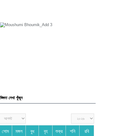
ঙ্ক্ষিত লেখা খুঁজুন
সোম
মঙ্গল
বুধ
বৃহ
শুক্র
শনি
রবি
১
২