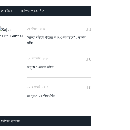
জনপ্রিয়
সর্বশেষ প্রকাশিত
১৬ এপ্রিল, ২০২১
1
‘কবিতা যুক্তির বাইরের জগৎ থেকে আসে’ : সাজ্জাদ
শরিফ
২১ ফেব্রুয়ারি, ২০২১
0
অনুপম মণ্ডলের কবিতা
২১ ফেব্রুয়ারি, ২০২১
0
মোস্তফা হামেদীর কবিতা
সর্বশেষ গ্যালারি