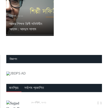
১ জুলাই, ২০২২
আমার শিক্ষক শিল্পী সফিউদ্দীন
আহমদ : আবদুস সালাম
বিজ্ঞাপন
জনপ্রিয়
সর্বশেষ প্রকাশিত
১৬ এপ্রিল, ২০২১
1