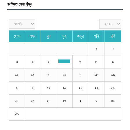
কাঙ্ক্ষিত লেখা খুঁজুন
সোম
মঙ্গল
বুধ
বৃহ
শুক্র
শনি
রবি
১
২
৩
৪
৫
৭
৮
৯
১০
১১
১
১৩
৪
১৫
১৬
১
৮
১৯
২০
২১
২২
২৩
২৪
২৫
২৬
২৭
২
৯
৩০
৩১