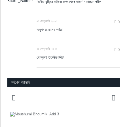
‘কবিতা যুক্তির বাইরের জগৎ থেকে আসে’ : সাজ্জাদ শরিফ
২১ ফেব্রুয়ারি, ২০২১
0
অনুপম মণ্ডলের কবিতা
২১ ফেব্রুয়ারি, ২০২১
0
মোস্তফা হামেদীর কবিতা
সর্বশেষ গ্যালারি