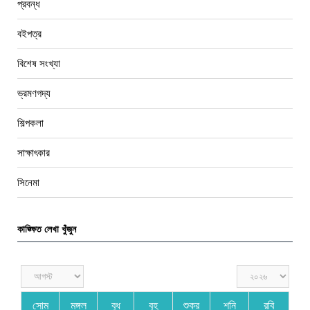
প্রবন্ধ
বইপত্র
বিশেষ সংখ্যা
ভ্রমণগদ্য
শিল্পকলা
সাক্ষাৎকার
সিনেমা
কাঙ্ক্ষিত লেখা খুঁজুন
সোম
মঙ্গল
বুধ
বৃহ
শুক্র
শনি
রবি