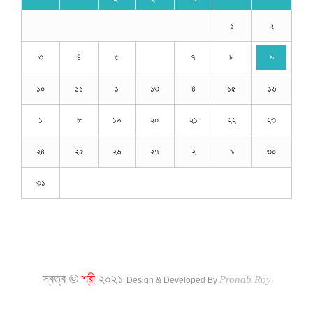
১
২
৩
৪
৫
৭
৮
৯
১০
১১
১
১৩
৪
১৫
১৬
১
৮
১৯
২০
২১
২২
২৩
২৪
২৫
২৬
২৭
২
৯
৩০
৩১
স্বত্ব ©
শ্রী
২০২১
Pronab Roy
Design & Developed By