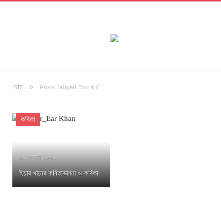
»
হোম
Posts Tagged "ইয়ার খান"
কবিতা
২১ ফেব্রুয়ারি, ২০২২
ইয়ার খানের কবিতাভাবনা ও কবিতা