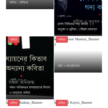
কবিতা : নাস্তিক
৮ জুলাই, ২০২১
চার্লস সিমিকের গদ্য কবিতা ।।
অনুবাদ ও ভূমিকা : গৌরাঙ্গ মোহান্ত
কবিতা
কবিতা
১৬ মে, ২০২১
মারি ও মহাস্মৃতিকাল
২ জুলাই, ২০২১
সজল অনিরুদ্ধর বাৎস্যায়নের কিতাব
ও অন্যান্য কবিতা
কবিতা
কবিতা