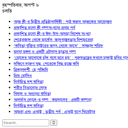
বৃহস্পতিবার, আগস্ট ৬
চলতি
আজ শ্রী-র দ্বিতীয় প্রতিষ্ঠাবার্ষিকী : পাঠ করুন আজকের আয়োজন
প্রকাশিত হলো শ্রী গল্পসংখ্যার প্রথম পর্ব
প্রকাশিত হলো শ্রী-র ঈদ-উল-আযহা বিশেষ সংখ্যা
শেহেরজাদ থেকে মার্কেস, জাদুবাস্তবতার নিশাচরেরা
‘কবিতা যুক্তির বাইরের জগৎ থেকে আসে’ : সাজ্জাদ শরিফ
মনসা মঙ্গল ও একটি এটলাস ছাতার গল্প
‘রোদের আলোকে চাঁদ বলে মনে হয়’ : পুরুষতন্ত্রের দখলে ঢাকাই ছবির গা
দক্ষিণে দারুণ যুদ্ধ, পেরেকে বিদ্ধ হচ্ছে কবি
ত্রিকালদর্শী, হে পঙ্খিনি
প্রিয় রোসিও
নির্বাচিত দশ কবিতা
শরীর ডিঙানোর লোভ
বিষাদ ও অন্যান্য কবিতা
আলফঁস দোদে-র গল্প : কমলালেবু : একটি কল্পনা
নির্বাচিত দশ কবিতা
আমরা এবং এআই : তৃতীয় পর্ব : এআই যুগে থিয়েটার