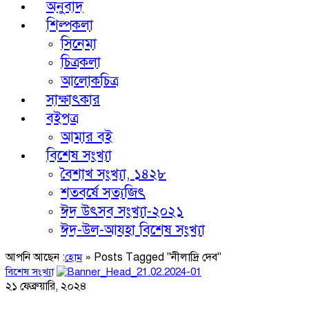
অনুবাদ
শিল্পকলা
সিনেমা
চিত্রকলা
আলোকচিত্র
সাক্ষাৎকার
বইপত্র
আমার বই
বিশেষ সংখ্যা
বৈশাখ সংখ্যা, ১৪২৮
শতবর্ষে সত্যজিৎ
ঈদ উৎসব সংখ্যা-২০২১
ঈদ-উল-আযহা বিশেষ সংখ্যা
আপনি আছেন :
»
Posts Tagged "নীলাদ্রি দেব"
হোম
বিশেষ সংখ্যা
২১ ফেব্রুয়ারি, ২০২৪