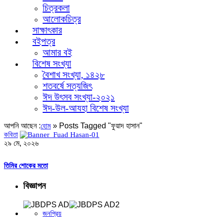
চিত্রকলা
আলোকচিত্র
সাক্ষাৎকার
বইপত্র
আমার বই
বিশেষ সংখ্যা
বৈশাখ সংখ্যা, ১৪২৮
শতবর্ষে সত্যজিৎ
ঈদ উৎসব সংখ্যা-২০২১
ঈদ-উল-আযহা বিশেষ সংখ্যা
আপনি আছেন :
»
Posts Tagged "ফুয়াদ হাসান"
হোম
কবিতা
২৯ মে, ২০২৬
তিমির শোকের মতো
বিজ্ঞাপন
জনপ্রিয়