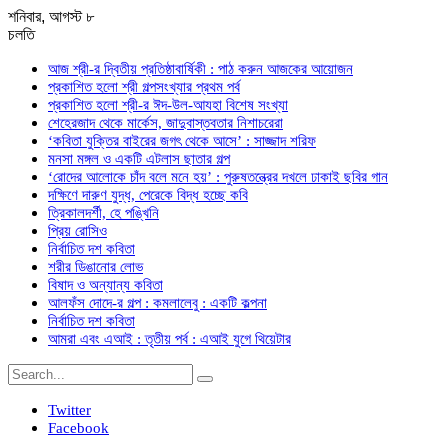
শনিবার, আগস্ট ৮
চলতি
আজ শ্রী-র দ্বিতীয় প্রতিষ্ঠাবার্ষিকী : পাঠ করুন আজকের আয়োজন
প্রকাশিত হলো শ্রী গল্পসংখ্যার প্রথম পর্ব
প্রকাশিত হলো শ্রী-র ঈদ-উল-আযহা বিশেষ সংখ্যা
শেহেরজাদ থেকে মার্কেস, জাদুবাস্তবতার নিশাচরেরা
‘কবিতা যুক্তির বাইরের জগৎ থেকে আসে’ : সাজ্জাদ শরিফ
মনসা মঙ্গল ও একটি এটলাস ছাতার গল্প
‘রোদের আলোকে চাঁদ বলে মনে হয়’ : পুরুষতন্ত্রের দখলে ঢাকাই ছবির গান
দক্ষিণে দারুণ যুদ্ধ, পেরেকে বিদ্ধ হচ্ছে কবি
ত্রিকালদর্শী, হে পঙ্খিনি
প্রিয় রোসিও
নির্বাচিত দশ কবিতা
শরীর ডিঙানোর লোভ
বিষাদ ও অন্যান্য কবিতা
আলফঁস দোদে-র গল্প : কমলালেবু : একটি কল্পনা
নির্বাচিত দশ কবিতা
আমরা এবং এআই : তৃতীয় পর্ব : এআই যুগে থিয়েটার
Twitter
Facebook