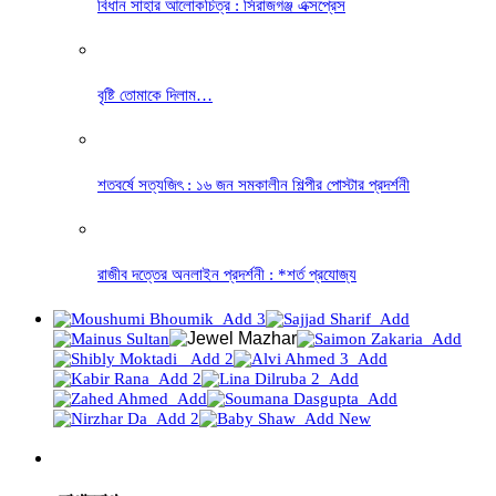
বিধান সাহার আলোকচিত্র : সিরাজগঞ্জ এক্সপ্রেস
বৃষ্টি তোমাকে দিলাম…
শতবর্ষে সত্যজিৎ : ১৬ জন সমকালীন শিল্পীর পোস্টার প্রদর্শনী
রাজীব দত্তের অনলাইন প্রদর্শনী : *শর্ত প্রযোজ্য