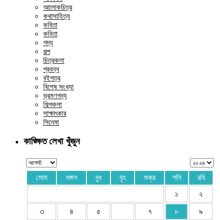
আলোকচিত্র
কথাসাহিত্য
কবিতা
কবিতা
গদ্য
গল্প
চিত্রকলা
প্রবন্ধ
বইপত্র
বিশেষ সংখ্যা
ভ্রমণগদ্য
শিল্পকলা
সাক্ষাৎকার
সিনেমা
কাঙ্ক্ষিত লেখা খুঁজুন
সোম
মঙ্গল
বুধ
বৃহ
শুক্র
শনি
রবি
১
২
৩
৪
৫
৭
৮
৯