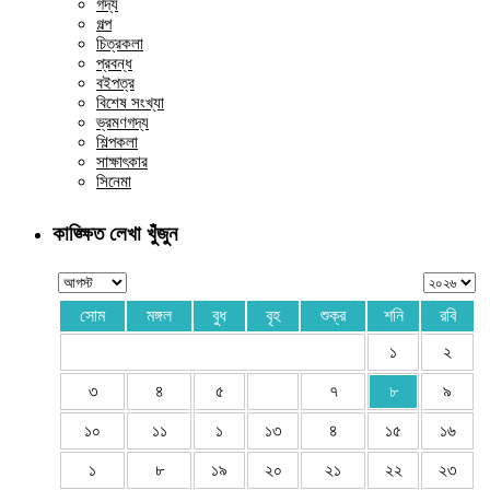
গদ্য
গল্প
চিত্রকলা
প্রবন্ধ
বইপত্র
বিশেষ সংখ্যা
ভ্রমণগদ্য
শিল্পকলা
সাক্ষাৎকার
সিনেমা
কাঙ্ক্ষিত লেখা খুঁজুন
সোম
মঙ্গল
বুধ
বৃহ
শুক্র
শনি
রবি
১
২
৩
৪
৫
৭
৮
৯
১০
১১
১
১৩
৪
১৫
১৬
১
৮
১৯
২০
২১
২২
২৩