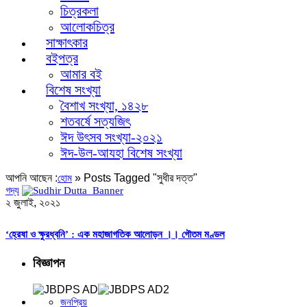
চিত্রকলা
আলোকচিত্র
সাক্ষাৎকার
বইপত্র
আমার বই
বিশেষ সংখ্যা
বৈশাখ সংখ্যা, ১৪২৮
শতবর্ষে সত্যজিৎ
ঈদ উৎসব সংখ্যা-২০২১
ঈদ-উল-আযহা বিশেষ সংখ্যা
আপনি আছেন :
»
Posts Tagged "সুধীর দত্ত"
হোম
গদ্য
২ জুলাই, ২০২১
‘হ্রেষা ও ক্ষুরধ্বনি’ : এক মহাজাগতিক আলোড়ন ।। গৌতম মণ্ডল
বিজ্ঞাপন
জনপ্রিয়