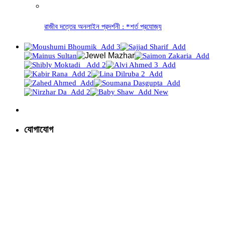
রাজীব দত্তের অনলাইন প্রদর্শনী : *শর্ত প্রযোজ্য
যোগাযোগ