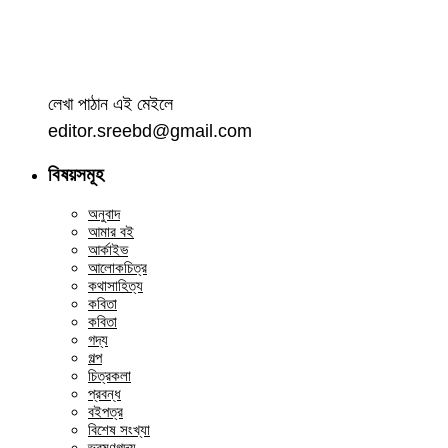
লেখা পাঠান এই মেইলে
editor.sreebd@gmail.com
বিষয়সমূহ
অনুবাদ
আমার বই
আর্কাইভ
আলোকচিত্র
কথাসাহিত্য
কবিতা
কবিতা
গদ্য
গল্প
চিত্রকলা
প্রবন্ধ
বইপত্র
বিশেষ সংখ্যা
ভ্রমণগদ্য