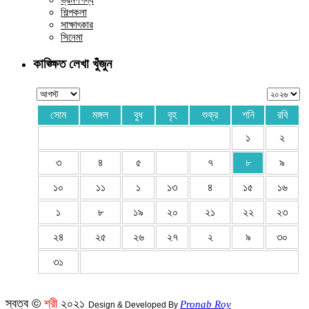
শিল্পকলা
সাক্ষাৎকার
সিনেমা
কাঙ্ক্ষিত লেখা খুঁজুন
সোম
মঙ্গল
বুধ
বৃহ
শুক্র
শনি
রবি
১
২
৩
৪
৫
৭
৮
৯
১০
১১
১
১৩
৪
১৫
১৬
১
৮
১৯
২০
২১
২২
২৩
২৪
২৫
২৬
২৭
২
৯
৩০
৩১
স্বত্ব ©
শ্রী
২০২১
Pronab Roy
Design & Developed By