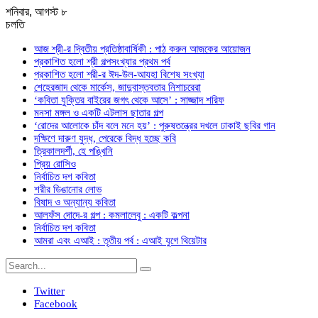
শনিবার, আগস্ট ৮
চলতি
আজ শ্রী-র দ্বিতীয় প্রতিষ্ঠাবার্ষিকী : পাঠ করুন আজকের আয়োজন
প্রকাশিত হলো শ্রী গল্পসংখ্যার প্রথম পর্ব
প্রকাশিত হলো শ্রী-র ঈদ-উল-আযহা বিশেষ সংখ্যা
শেহেরজাদ থেকে মার্কেস, জাদুবাস্তবতার নিশাচরেরা
‘কবিতা যুক্তির বাইরের জগৎ থেকে আসে’ : সাজ্জাদ শরিফ
মনসা মঙ্গল ও একটি এটলাস ছাতার গল্প
‘রোদের আলোকে চাঁদ বলে মনে হয়’ : পুরুষতন্ত্রের দখলে ঢাকাই ছবির গান
দক্ষিণে দারুণ যুদ্ধ, পেরেকে বিদ্ধ হচ্ছে কবি
ত্রিকালদর্শী, হে পঙ্খিনি
প্রিয় রোসিও
নির্বাচিত দশ কবিতা
শরীর ডিঙানোর লোভ
বিষাদ ও অন্যান্য কবিতা
আলফঁস দোদে-র গল্প : কমলালেবু : একটি কল্পনা
নির্বাচিত দশ কবিতা
আমরা এবং এআই : তৃতীয় পর্ব : এআই যুগে থিয়েটার
Twitter
Facebook