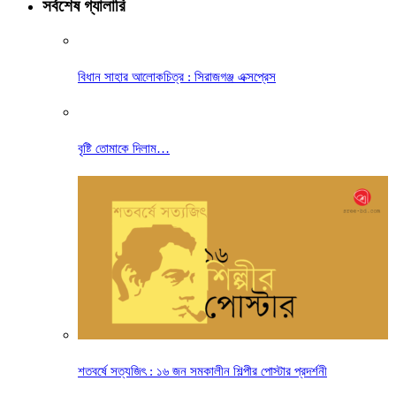
সর্বশেষ গ্যালারি
বিধান সাহার আলোকচিত্র : সিরাজগঞ্জ এক্সপ্রেস
বৃষ্টি তোমাকে দিলাম…
শতবর্ষে সত্যজিৎ : ১৬ জন সমকালীন শিল্পীর পোস্টার প্রদর্শনী