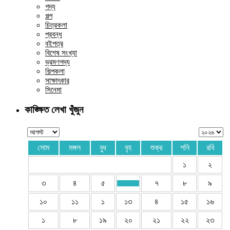
গদ্য
গল্প
চিত্রকলা
প্রবন্ধ
বইপত্র
বিশেষ সংখ্যা
ভ্রমণগদ্য
শিল্পকলা
সাক্ষাৎকার
সিনেমা
কাঙ্ক্ষিত লেখা খুঁজুন
সোম
মঙ্গল
বুধ
বৃহ
শুক্র
শনি
রবি
১
২
৩
৪
৫
৭
৮
৯
১০
১১
১
১৩
৪
১৫
১৬
১
৮
১৯
২০
২১
২২
২৩