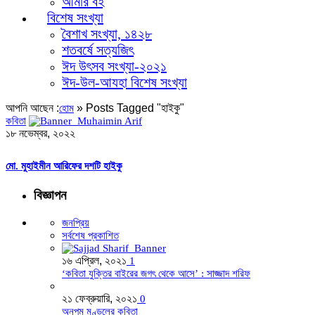
আমার বই
বিশেষ সংখ্যা
বৈশাখ সংখ্যা, ১৪২৮
শতবর্ষে সত্যজিৎ
ঈদ উৎসব সংখ্যা-২০২১
ঈদ-উল-আযহা বিশেষ সংখ্যা
আপনি আছেন :
»
Posts Tagged "হাইকু"
হোম
কবিতা
১৮ নভেম্বর, ২০২২
মো. মুহাইমীন আরিফের দশটি হাইকু
বিজ্ঞাপন
জনপ্রিয়
সর্বশেষ প্রকাশিত
১৬ এপ্রিল, ২০২১
1
‘কবিতা যুক্তির বাইরের জগৎ থেকে আসে’ : সাজ্জাদ শরিফ
২১ ফেব্রুয়ারি, ২০২১
0
অনুপম মণ্ডলের কবিতা