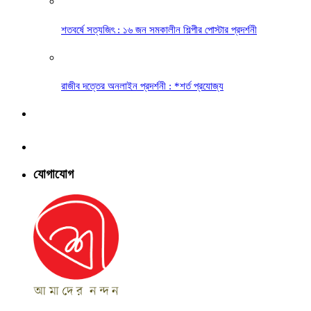
শতবর্ষে সত্যজিৎ : ১৬ জন সমকালীন শিল্পীর পোস্টার প্রদর্শনী
রাজীব দত্তের অনলাইন প্রদর্শনী : *শর্ত প্রযোজ্য
যোগাযোগ