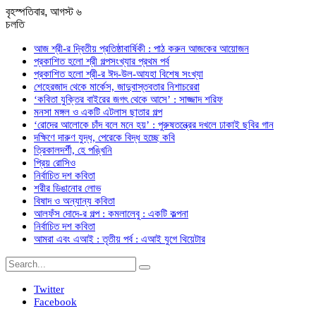
বৃহস্পতিবার, আগস্ট ৬
চলতি
আজ শ্রী-র দ্বিতীয় প্রতিষ্ঠাবার্ষিকী : পাঠ করুন আজকের আয়োজন
প্রকাশিত হলো শ্রী গল্পসংখ্যার প্রথম পর্ব
প্রকাশিত হলো শ্রী-র ঈদ-উল-আযহা বিশেষ সংখ্যা
শেহেরজাদ থেকে মার্কেস, জাদুবাস্তবতার নিশাচরেরা
‘কবিতা যুক্তির বাইরের জগৎ থেকে আসে’ : সাজ্জাদ শরিফ
মনসা মঙ্গল ও একটি এটলাস ছাতার গল্প
‘রোদের আলোকে চাঁদ বলে মনে হয়’ : পুরুষতন্ত্রের দখলে ঢাকাই ছবির গান
দক্ষিণে দারুণ যুদ্ধ, পেরেকে বিদ্ধ হচ্ছে কবি
ত্রিকালদর্শী, হে পঙ্খিনি
প্রিয় রোসিও
নির্বাচিত দশ কবিতা
শরীর ডিঙানোর লোভ
বিষাদ ও অন্যান্য কবিতা
আলফঁস দোদে-র গল্প : কমলালেবু : একটি কল্পনা
নির্বাচিত দশ কবিতা
আমরা এবং এআই : তৃতীয় পর্ব : এআই যুগে থিয়েটার
Twitter
Facebook