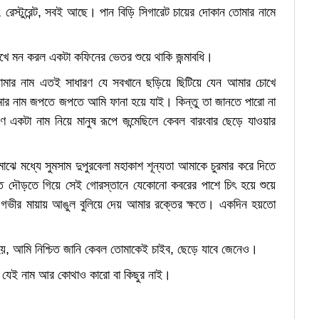
, রেস্টুরেন্ট, সবই আছে। পান বিড়ি সিগারেট চায়ের দোকান তোমার নামে
ে মন করল একটা কফিনের ভেতর শুয়ে থাকি জন্মাবধি।
োমার নাম এতই সাধারণ যে সবখানে ছড়িয়ে ছিটিয়ে যেন আমার চোখে
মার নাম জপতে জপতে আমি ফানা হয়ে যাই। কিন্তু তা জানতে পারো না
একটা নাম নিয়ে মানুষ রূপে জন্মেছিলে কেবল বারংবার ছেড়ে যাওয়ার
ঝে মধ্যে সুমসাম দুপুরবেলা মহাকাশ শূন্যতা আমাকে চুরমার করে দিতে
তে দৌড়তে গিয়ে সেই গোরস্তানে যেকোনো কবরের পাশে চিৎ হয়ে শুয়ে
া গভীর মায়ায় আঙুল বুলিয়ে দেয় আমার রক্তের ক্ষতে। একদিন হয়তো
 হয়, আমি নিশ্চিত জানি কেবল তোমাকেই চাইব, ছেড়ে যাবে জেনেও।
যেই নাম আর কোথাও কারো বা কিছুর নাই।