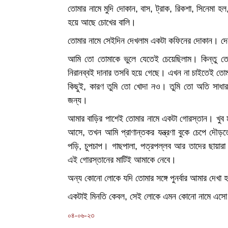
তোমার নামে মুদি দোকান, বাস, ট্রাক, রিকশা, সিনেমা হল
হয়ে আছে চোখের বালি।
তোমার নামে সেইদিন দেখলাম একটা কফিনের দোকান। দেখ
আমি তো তোমাকে ভুলে যেতেই চেয়েছিলাম। কিন্তু ত
নিরানব্বই দানার তসবি হয়ে গেছে। এখন না চাইতেই তো
কিছুই, কারণ তুমি তো খোদা নও। তুমি তো অতি সাধারণ 
জন্য।
আমার বাড়ির পাশেই তোমার নামে একটা গোরস্তান। খুব মা
আসে, তখন আমি প্রাণান্তকর যন্ত্রণা বুকে চেপে দৌড়
পড়ি, চুপচাপ। গাছপালা, পত্রপল্লব আর তাদের ছায়ার
এই গোরস্তানের মাটিই আমাকে নেবে।
অন্য কোনো লোকে যদি তোমার সঙ্গে পুনর্বার আমার দেখা
একটাই মিনতি কেবল, সেই লোকে এমন কোনো নামে এসো 
০৪-০৬-২৩