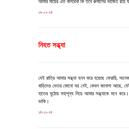
আমার মায়ের এত বলিরেখা কি তবে রুমালের ভাঁজেই রয়ে য
১৯-১২-২৪
নিহত সন্ধ্যা
যেই রাত্রি আমার সন্ধ্যা হনন করে হয়েছে ফেরারি, অনেক
বাড়িদের ভেতর কোনো ঘর নেই, কেবল জানালা আছে, যেই ন
হাতের মুঠোয় মহাশূন্য নিয়ে আমার সন্ধ্যাকে মনে করে
ডাকি।
১৪-১১-২৪