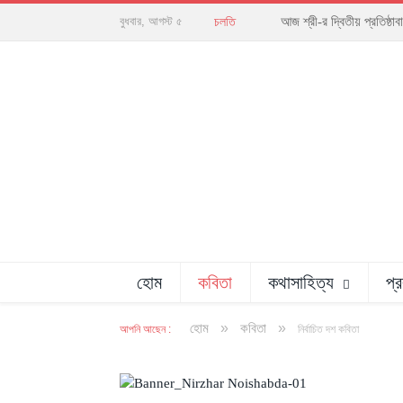
আজ শ্রী-র দ্বিতীয় প্রতিষ্
বুধবার, আগস্ট ৫
চলতি
হোম
কবিতা
কথাসাহিত্য
প্
»
»
হোম
কবিতা
আপনি আছেন :
নির্বাচিত দশ কবিতা
অলংকরণ : বিধান সাহা