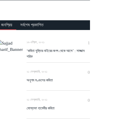
জনপ্রিয়
সর্বশেষ প্রকাশিত
১৬ এপ্রিল, ২০২১
1
‘কবিতা যুক্তির বাইরের জগৎ থেকে আসে’ : সাজ্জাদ
শরিফ
২১ ফেব্রুয়ারি, ২০২১
0
অনুপম মণ্ডলের কবিতা
২১ ফেব্রুয়ারি, ২০২১
0
মোস্তফা হামেদীর কবিতা