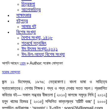
চিত্রকলা
আলোকচিত্র
সাক্ষাৎকার
বইপত্র
আমার বই
বিশেষ সংখ্যা
বৈশাখ সংখ্যা, ১৪২৮
শতবর্ষে সত্যজিৎ
ঈদ উৎসব সংখ্যা-২০২১
ঈদ-উল-আযহা বিশেষ সংখ্যা
আপনি আছেন :
»
Author: সরোজ মোস্তফা
হোম
সরোজ মোস্তফা
জন্ম ১১ ডিসেম্বর, ১৯৭৬; নেত্রকোণা। বাংলা ভাষা ও সাহিত্যে
স্নাতকোত্তর। পেশায় শিক্ষক। গদ্য ও পদ্য লেখায় সতত সচল। প্রকাশিত
কবিতার বই— সকাল সন্ধ্যার বীজতলা [ ২০১০] কাগজে সমুদ্র লিখি [ ২০১২]
হলুদ খামের হিমঘর [ ২০১৫] সম্মিলিত কাব্যগ্রন্থ 'হট্টিটি গুচ্ছ' [ ২০০০]
সম্পাদিত ছোটকাগজ : 'অনুধ্যান'। ই-মেইল : soroj76@gmail.com