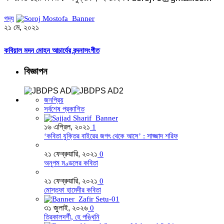
গদ্য
২১ মে, ২০২১
কবিয়াল মদন মোহন আচার্যের বন্দনাসংগীত
বিজ্ঞাপন
জনপ্রিয়
সর্বশেষ প্রকাশিত
১৬ এপ্রিল, ২০২১
1
‘কবিতা যুক্তির বাইরের জগৎ থেকে আসে’ : সাজ্জাদ শরিফ
২১ ফেব্রুয়ারি, ২০২১
0
অনুপম মণ্ডলের কবিতা
২১ ফেব্রুয়ারি, ২০২১
0
মোস্তফা হামেদীর কবিতা
৩১ জুলাই, ২০২৬
0
ত্রিকালদর্শী, হে পঙ্খিনি