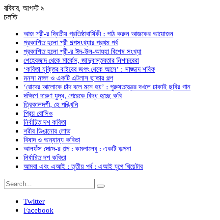
রবিবার, আগস্ট ৯
চলতি
আজ শ্রী-র দ্বিতীয় প্রতিষ্ঠাবার্ষিকী : পাঠ করুন আজকের আয়োজন
প্রকাশিত হলো শ্রী গল্পসংখ্যার প্রথম পর্ব
প্রকাশিত হলো শ্রী-র ঈদ-উল-আযহা বিশেষ সংখ্যা
শেহেরজাদ থেকে মার্কেস, জাদুবাস্তবতার নিশাচরেরা
‘কবিতা যুক্তির বাইরের জগৎ থেকে আসে’ : সাজ্জাদ শরিফ
মনসা মঙ্গল ও একটি এটলাস ছাতার গল্প
‘রোদের আলোকে চাঁদ বলে মনে হয়’ : পুরুষতন্ত্রের দখলে ঢাকাই ছবির গান
দক্ষিণে দারুণ যুদ্ধ, পেরেকে বিদ্ধ হচ্ছে কবি
ত্রিকালদর্শী, হে পঙ্খিনি
প্রিয় রোসিও
নির্বাচিত দশ কবিতা
শরীর ডিঙানোর লোভ
বিষাদ ও অন্যান্য কবিতা
আলফঁস দোদে-র গল্প : কমলালেবু : একটি কল্পনা
নির্বাচিত দশ কবিতা
আমরা এবং এআই : তৃতীয় পর্ব : এআই যুগে থিয়েটার
Twitter
Facebook