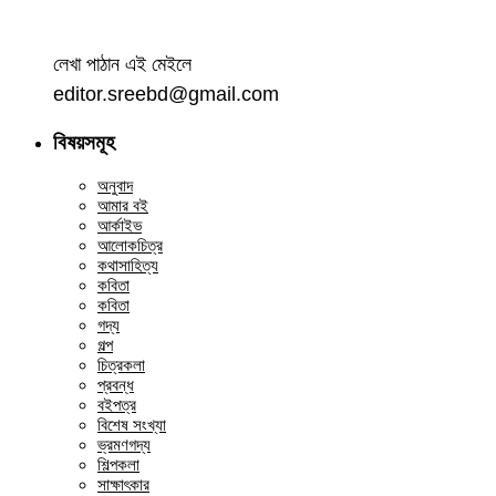
লেখা পাঠান এই মেইলে
editor.sreebd@gmail.com
বিষয়সমূহ
অনুবাদ
আমার বই
আর্কাইভ
আলোকচিত্র
কথাসাহিত্য
কবিতা
কবিতা
গদ্য
গল্প
চিত্রকলা
প্রবন্ধ
বইপত্র
বিশেষ সংখ্যা
ভ্রমণগদ্য
শিল্পকলা
সাক্ষাৎকার