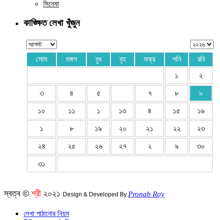
সিনেমা
কাঙ্ক্ষিত লেখা খুঁজুন
সোম
মঙ্গল
বুধ
বৃহ
শুক্র
শনি
রবি
১
২
৩
৪
৫
৭
৮
৯
১০
১১
১
১৩
৪
১৫
১৬
১
৮
১৯
২০
২১
২২
২৩
২৪
২৫
২৬
২৭
২
৯
৩০
৩১
স্বত্ব ©
শ্রী
২০২১
Pronab Roy
Design & Developed By
লেখা পাঠানোর নিয়ম