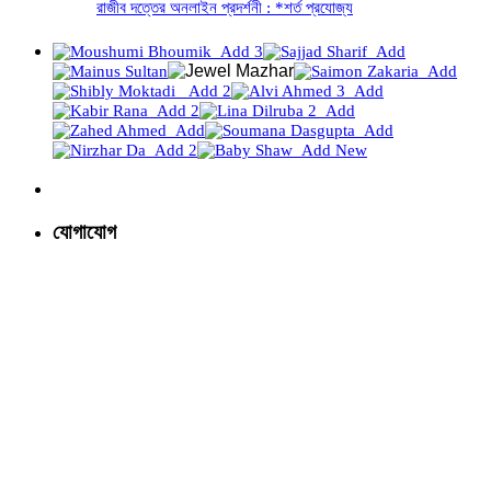
রাজীব দত্তের অনলাইন প্রদর্শনী : *শর্ত প্রযোজ্য
যোগাযোগ