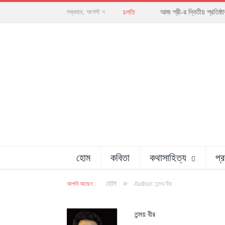
আজ শ্রী-র দ্বিতীয় প্রতিষ
শুক্রবার, আগস্ট ৭
চলতি
হোম
কবিতা
কথাসাহিত্য
প্
»
হোম
আপনি আছেন :
Author: তন্ময় বীর
তন্ময় বীর