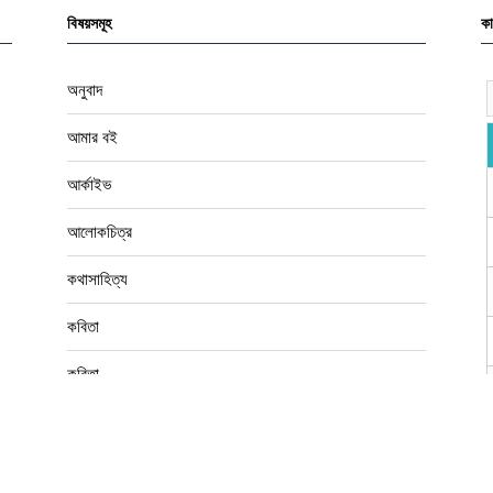
বইপত্র
বিশেষ সংখ্যা
ভ্রমণগদ্য
শিল্পকলা
সাক্ষাৎকার
সিনেমা
oy