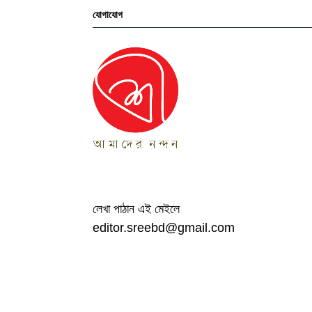
স্বত্ব ©
শ্রী
২০২১
Pronab R
Design & Developed By