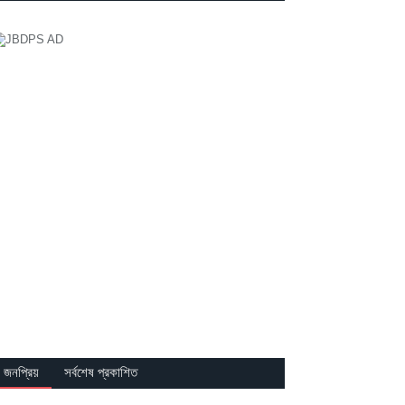
জনপ্রিয়
সর্বশেষ প্রকাশিত
১৬ এপ্রিল, ২০২১
1
‘কবিতা যুক্তির বাইরের জগৎ থেকে আসে’ : সাজ্জাদ
শরিফ
২১ ফেব্রুয়ারি, ২০২১
0
অনুপম মণ্ডলের কবিতা
২১ ফেব্রুয়ারি, ২০২১
0
মোস্তফা হামেদীর কবিতা