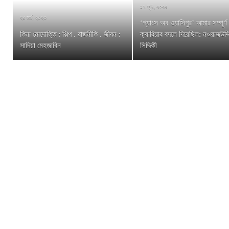
১৭ জুন, ২০২২
২৪ মার্চ, ২০২৩
‘গ্যাংস অব ওয়াসিপুর’ আমার সম্পূর্ণ
তিনা মোদোত্তি : শিল্প . রাজনীতি . জীবন :
ক্যারিয়ার বদলে দিয়েছিল: নওয়াজউদ্দ
সাদিয়া মেহজাবিন
সিদ্দিকী