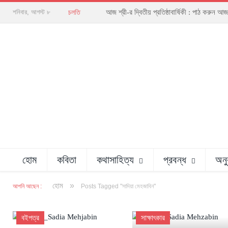
আজ শ্রী-র দ্বিতীয় প্রতিষ্ঠাবার্ষিকী : পাঠ করু
শনিবার, আগস্ট ৮
চলতি
হোম
কবিতা
কথাসাহিত্য
প্রবন্ধ
অনু
»
হোম
আপনি আছেন :
Posts Tagged "সাদিয়া মেহজাবিন"
বইপত্র
সাক্ষাৎকার