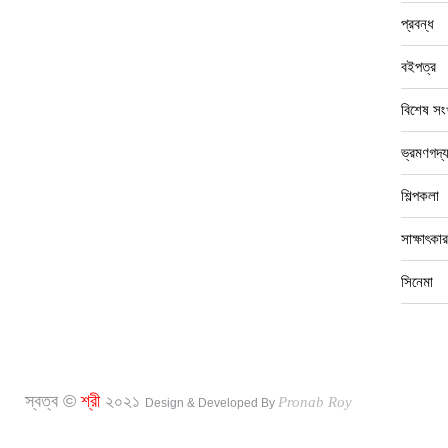
প্রবন্ধ
বইপত্র
বিশেষ সংখ
ভ্রমণগদ্
শিল্পকলা
সাক্ষাৎকার
সিনেমা
স্বত্ব ©
শ্রী
২০২১
Pronab Roy
Design & Developed By