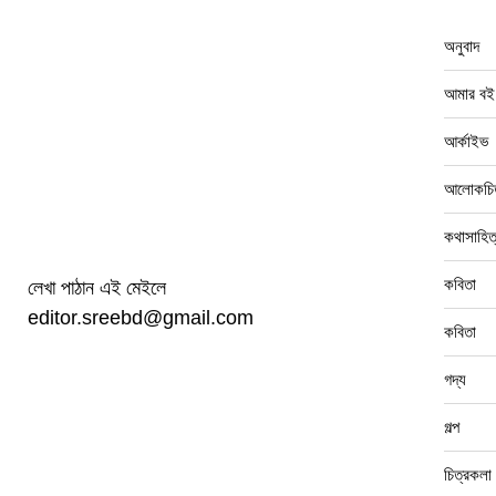
অনুবাদ
আমার বই
আর্কাইভ
আলোকচিত
কথাসাহিত
কবিতা
লেখা পাঠান এই মেইলে
editor.sreebd@gmail.com
কবিতা
গদ্য
গল্প
চিত্রকলা