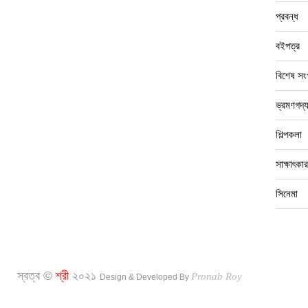
প্রবন্ধ
বইপত্র
বিশেষ সংখ
ভ্রমণগদ্
শিল্পকলা
সাক্ষাৎকার
সিনেমা
স্বত্ব ©
শ্রী
২০২১
Pronab Roy
Design & Developed By