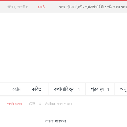
আজ শ্রী-র দ্বিতীয় প্রতিষ্ঠাবার্ষিকী : পাঠ করু
শনিবার, আগস্ট ৮
চলতি
হোম
কবিতা
কথাসাহিত্য
প্রবন্ধ
অনু
»
হোম
আপনি আছেন :
Author: লায়লা ফারজানা
লায়লা ফারজানা