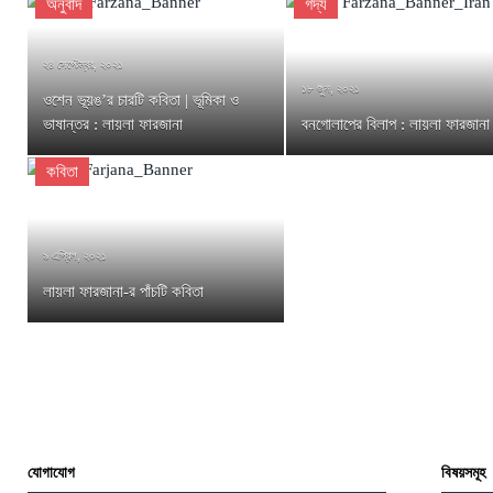
অনুবাদ
গদ্য
২৪ সেপ্টেম্বর, ২০২১
১৮ জুন, ২০২১
ওশেন ভূয়ঙ’র চারটি কবিতা | ভূমিকা ও
ভাষান্তর : লায়লা ফারজানা
বনগোলাপের বিলাপ : লায়লা ফারজানা
কবিতা
৯ এপ্রিল, ২০২১
লায়লা ফারজানা-র পাঁচটি কবিতা
যোগাযোগ
বিষয়সমূহ