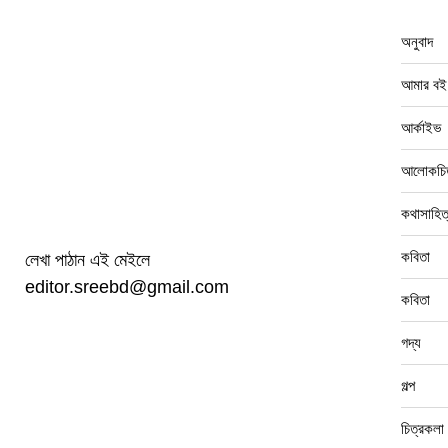
অনুবাদ
আমার বই
আর্কাইভ
আলোকচিত
কথাসাহিত
কবিতা
লেখা পাঠান এই মেইলে
editor.sreebd@gmail.com
কবিতা
গদ্য
গল্প
চিত্রকলা