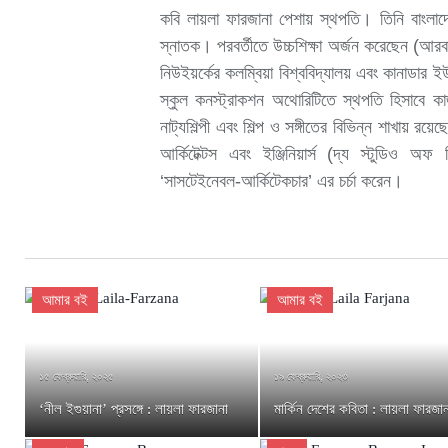
কবি লায়লা ফারজানা পেশায় স্থপতি। তিনি বাংলাদে
স্নাতক। পরবর্তীতে উচ্চশিক্ষা অর্জন করেছেন (আরবান 
নিউইয়র্কের কলম্বিয়া বিশ্ববিদ্যালয় এবং কানাডার ই
স্কুল কনস্ট্রাকশন অথোরিটিতে স্থপতি হিসাবে
নাট্যশিল্পী এবং শিল্প ও সঙ্গীতের বিভিন্ন শাখায় রয়
আর্কিটেক্টস এবং ইঞ্জিনিয়ার্স (দ্য স্টুডিও অ
‘সাসটেইনেবল-আর্কিটেকচার’ এর চর্চা করেন।
আমার বই
আমার বই
১৫ ফেব্রুয়ারি, ২০২৫
১৯ ফেব্রুয়ারি, ২০২৩
‘নীল ইগুয়ানা’ প্রসঙ্গে : লায়লা ফারজানা
মার্কিন দেশের কবিতা : লায়লা ফারজান