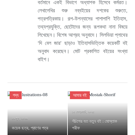
বর্তমানে একই বিভাগে অধ্যাপক হিসেবে কর্মরত।
লেখালেখির শুরু নব্বইয়ের দশকের শুরুতে,
পত্রপত্রিকায়। গল্প-উপন্যাসের পাশাপাশি ইতিহাস,
তথ্যপ্রযুক্তি, ছোটোদের জন্য রূপকথা নানা বিষয়ে
লিখেছেন। বিশেষ আগ্রহ অনুবাদে। সিলভিয়া প্লাথের
‘দি বেল জার’ ছাড়াও ইতিহাসভিত্তিক কয়েকটি বই
অনুবাদ করেছেন। মোট প্রকাশিত বইয়ের সংখ্যা
বাইশ।
গদ্য
আমার বই
১৫ ফেব্রুয়ারি, ২০২৫
১৯ জুন, ২০২৬
পঁচিশের যত নতুন বই : মোস্তাক
কয়েক ছত্র, প্রাণের পত্র
শরীফ