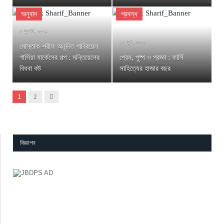
অনুবাদ
প্রবন্ধ
৮ জুলাই, ২০২১
১৮ জুন, ২০২১
মোস্তাক শরীফ অনূদিত গাব্রিয়েল
গার্সিয়া মার্কেসের গল্প : মন্তিয়েলের
প্রেম, পুষ্প ও প্রজ্ঞা : ফার্সি
বিধবা বউ
সাহিত্যের হাজার বছর
Next
1
2
বিজ্ঞাপন