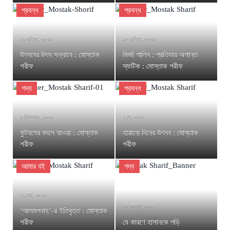
প্রবন্ধ
প্রবন্ধ
১২ এপ্রিল, ২০২৪
১৮ এপ্রিল, ২০২৩
উৎসবের উৎস সন্ধানে : মোস্তাক
মির্জা গালিব : প্রতিভার অশান্ত
শরীফ
স্ফটিক : মোস্তাক শরীফ
গদ্য
প্রবন্ধ
৯ ডিসেম্বর, ২০২২
১ মে, ২০২২
ফুটবলের বদলে যাওয়া : মোস্তাক
হারানো দিনের উৎসব : মোস্তাক
শরীফ
শরীফ
আমার বই
গদ্য
১২ মার্চ, ২০২২
২৭ আগস্ট, ২০২১
‘আলমপনাহ্’-র ইতিবৃত্ত : মোস্তাক
শরীফ
যে কারণে হাসানকে পড়ি