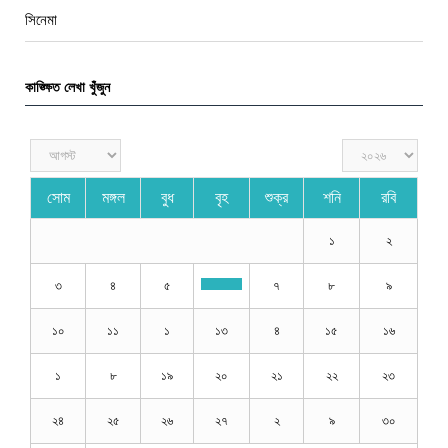
সিনেমা
কাঙ্ক্ষিত লেখা খুঁজুন
সোম
মঙ্গল
বুধ
বৃহ
শুক্র
শনি
রবি
১
২
৩
৪
৫
৭
৮
৯
১০
১১
১
১৩
৪
১৫
১৬
১
৮
১৯
২০
২১
২২
২৩
২৪
২৫
২৬
২৭
২
৯
৩০