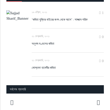
১৬ এপ্রিল, ২০২১
1
‘কবিতা যুক্তির বাইরের জগৎ থেকে আসে’ : সাজ্জাদ শরিফ
২১ ফেব্রুয়ারি, ২০২১
0
অনুপম মণ্ডলের কবিতা
২১ ফেব্রুয়ারি, ২০২১
0
মোস্তফা হামেদীর কবিতা
সর্বশেষ গ্যালারি