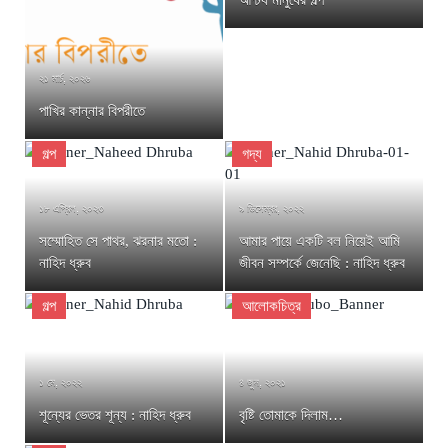
২১ মার্চ, ২০২৬
পাখির কান্নার বিপরীতে
গল্প
গদ্য
১৮ এপ্রিল, ২০২৩
৯ ডিসেম্বর, ২০২২
সম্মোহিত সে পাথর, ঝরনার মতো :
আমার পায়ে একটি বল নিয়েই আমি
নাহিদ ধ্রুব
জীবন সম্পর্কে জেনেছি : নাহিদ ধ্রুব
গল্প
আলোকচিত্র
১ মে, ২০২২
৪ জুন, ২০২১
শূন্যের ভেতর শূন্য : নাহিদ ধ্রুব
বৃষ্টি তোমাকে দিলাম…