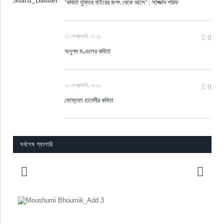
‘কবিতা যুক্তির বাইরের জগৎ থেকে আসে’ : সাজ্জাদ শরিফ
২১ ফেব্রুয়ারি, ২০২১
0
অনুপম মণ্ডলের কবিতা
২১ ফেব্রুয়ারি, ২০২১
0
মোস্তফা হামেদীর কবিতা
সর্বশেষ গ্যালারি