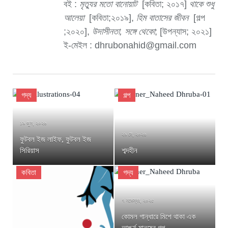
বই :
মৃত্যুর মতো বানোয়াট
[কবিতা; ২০১৭]
থাকে শুধু
আলেয়া
[কবিতা;২০১৯],
হিম বাতাসের জীবন
[গল্প
;২০২০],
উদাসীনতা, সঙ্গে থেকো
; [উপন্যাস; ২০২১]
ই-মেইল : dhrubonahid@gmail.com
গদ্য
গল্প
১৯ জুন, ২০২৬
২৯ মে, ২০২৬
ফুটবল ইজ লাইফ, ফুটবল ইজ
সিরিয়াস
শব্দহীন
কবিতা
গদ্য
৭ নভেম্বর, ২০২৫
কোমল গান্ধারে মিশে থাকা এক
আশ্চর্য মানুষের গল্প