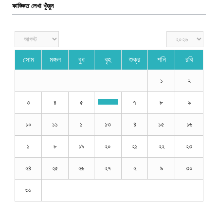
কাঙ্ক্ষিত লেখা খুঁজুন
সোম
মঙ্গল
বুধ
বৃহ
শুক্র
শনি
রবি
১
২
৩
৪
৫
৭
৮
৯
১০
১১
১
১৩
৪
১৫
১৬
১
৮
১৯
২০
২১
২২
২৩
২৪
২৫
২৬
২৭
২
৯
৩০
৩১