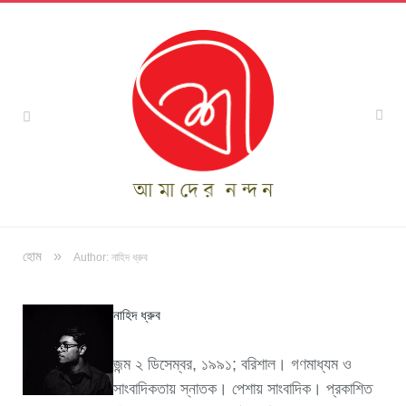
»
হোম
Author: নাহিদ ধ্রুব
নাহিদ ধ্রুব
জন্ম ২ ডিসেম্বর, ১৯৯১; বরিশাল। গণমাধ্যম ও
সাংবাদিকতায় স্নাতক। পেশায় সাংবাদিক। প্রকাশিত