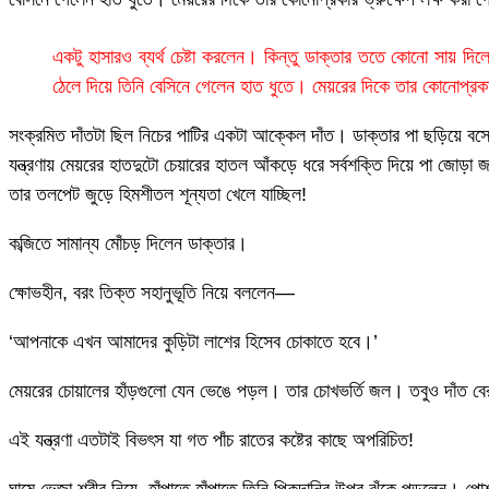
একটু হাসারও ব্যর্থ চেষ্টা করলেন। কিন্তু ডাক্তার ততে কোনো সায় দি
ঠেলে দিয়ে তিনি বেসিনে গেলেন হাত ধুতে। মেয়রের দিকে তার কোনোপ্রকার
সংক্রমিত দাঁতটা ছিল নিচের পাটির একটা আক্কেল দাঁত। ডাক্তার পা ছড়িয়ে ব
যন্ত্রণায় মেয়রের হাতদুটো চেয়ারের হাতল আঁকড়ে ধরে সর্বশক্তি দিয়ে পা জোড়া
তার তলপেট জুড়ে হিমশীতল শূন্যতা খেলে যাচ্ছিল!
কব্জিতে সামান্য মোঁচড় দিলেন ডাক্তার।
ক্ষোভহীন, বরং তিক্ত সহানুভূতি নিয়ে বললেন—
‘আপনাকে এখন আমাদের কুড়িটা লাশের হিসেব চোকাতে হবে।’
মেয়রের চোয়ালের হাঁড়গুলো যেন ভেঙে পড়ল। তার চোখভর্তি জল। তবুও দাঁত বের
এই যন্ত্রণা এতটাই বিভৎস যা গত পাঁচ রাতের কষ্টের কাছে অপরিচিত!
ঘামে ভেজা শরীর নিয়ে, হাঁপাতে হাঁপাতে তিনি পিকদানির উপর ঝুঁকে পড়লেন। পো