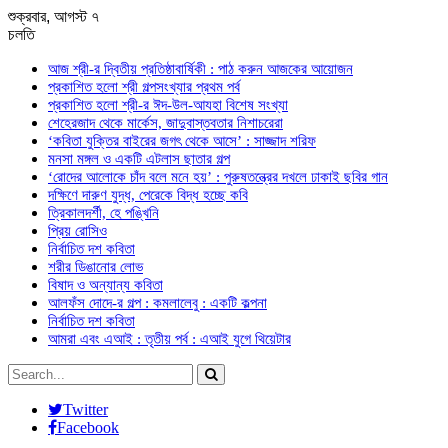
শুক্রবার, আগস্ট ৭
চলতি
আজ শ্রী-র দ্বিতীয় প্রতিষ্ঠাবার্ষিকী : পাঠ করুন আজকের আয়োজন
প্রকাশিত হলো শ্রী গল্পসংখ্যার প্রথম পর্ব
প্রকাশিত হলো শ্রী-র ঈদ-উল-আযহা বিশেষ সংখ্যা
শেহেরজাদ থেকে মার্কেস, জাদুবাস্তবতার নিশাচরেরা
‘কবিতা যুক্তির বাইরের জগৎ থেকে আসে’ : সাজ্জাদ শরিফ
মনসা মঙ্গল ও একটি এটলাস ছাতার গল্প
‘রোদের আলোকে চাঁদ বলে মনে হয়’ : পুরুষতন্ত্রের দখলে ঢাকাই ছবির গান
দক্ষিণে দারুণ যুদ্ধ, পেরেকে বিদ্ধ হচ্ছে কবি
ত্রিকালদর্শী, হে পঙ্খিনি
প্রিয় রোসিও
নির্বাচিত দশ কবিতা
শরীর ডিঙানোর লোভ
বিষাদ ও অন্যান্য কবিতা
আলফঁস দোদে-র গল্প : কমলালেবু : একটি কল্পনা
নির্বাচিত দশ কবিতা
আমরা এবং এআই : তৃতীয় পর্ব : এআই যুগে থিয়েটার
Twitter
Facebook