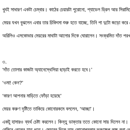
খুবই সাধারণ একটা চেম্বার। কাঠের চেয়ারটা পুরোনো, প্যাডেল ড্রিল আর সিরামি
মেয়র যখন বুঝলেন এবার তার চিকিৎসা শুরু হতে যাচ্ছে, তিনি পা দুটো জড়ো ক
অরিলিও এসকোভার মেয়রের মাথাটা আলোর দিকে ঘোরালেন। সংক্রমিত দাঁত পরখ 
৩.
‘দাঁত তোলার কাজটা অ্যানেস্থেসিয়া ছাড়াই করতে হবে।’
‘ওমা! কেন?’
‘কারণ আপনার মাড়িতে ফোঁড়া হয়েছে’
মেয়র করুণ দৃষ্টিতে তাকিয়ে কোনোরকমে বললেন, ‘আচ্ছা’।
একটু হাসারও ব্যর্থ চেষ্টা করলেন। কিন্তু ডাক্তার ততে কোনো সায় দিলেন না।
বেসিনে গেলেন হাত ধুতে। মেয়রের দিকে তার কোনোপ্রকার ভ্রুক্ষেপ লক্ষ করা গ