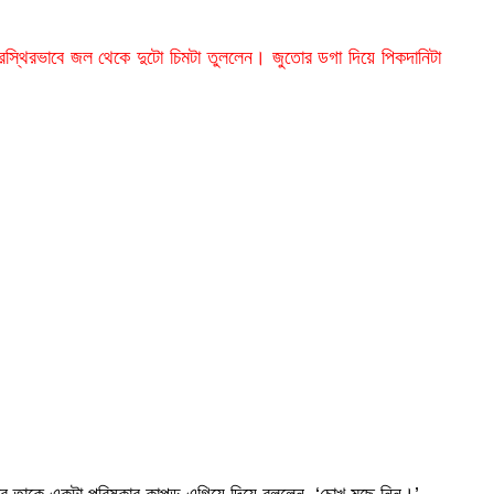
ধীরস্থিরভাবে জল থেকে দুটো চিমটা তুললেন। জুতোর ডগা দিয়ে পিকদানিটা
্তার তাকে একটা পরিষ্কার কাপড় এগিয়ে দিয়ে বললেন, ‘চোখ মুছে নিন।’