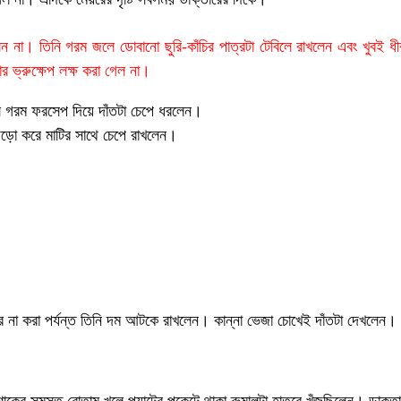
লেন না। তিনি গরম জলে ডোবানো ছুরি-কাঁচির পাত্রটা টেবিলে রাখলেন এবং খুবই 
 ভ্রুক্ষেপ লক্ষ করা গেল না।
সে গরম ফরসেপ দিয়ে দাঁতটা চেপে ধরলেন।
 জড়ো করে মাটির সাথে চেপে রাখলেন।
 না করা পর্যন্ত তিনি দম আটকে রাখলেন। কান্না ভেজা চোখেই দাঁতটা দেখলেন।
শাকের সমস্ত বোতাম খুলে প্যান্টের পকেটে থাকা রুমালটা হাতরে খুঁজছিলেন। ডাক