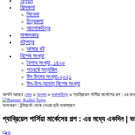
অনুবাদ
শিল্পকলা
সিনেমা
চিত্রকলা
আলোকচিত্র
সাক্ষাৎকার
বইপত্র
আমার বই
বিশেষ সংখ্যা
বৈশাখ সংখ্যা, ১৪২৮
শতবর্ষে সত্যজিৎ
ঈদ উৎসব সংখ্যা-২০২১
ঈদ-উল-আযহা বিশেষ সংখ্যা
আপনি আছেন :
»
»
»
গ্যাব্রিয়েল গার্সিয়া মার্কেসের গল্প : এর মধ
হোম
অনুবাদ
কথাসাহিত্য
অলংকরণ : ইন্টারনেট থেকে নেওয়া ছবি অবলম্বনে
গ্যাব্রিয়েল গার্সিয়া মার্কেসের গল্প : এর মধ্যে একদিন | ভা
0