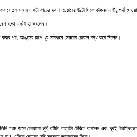
কের বোতল সমেধ একটা কাচের বাক্স। চেয়ারের উল্টো দিকে কাঁধসমান উঁচু পর্দা দ
রে বেশ বড়ো একটা হা করলেন।
করার পর, আঙুলের চাপে খুব সাবধানে মেয়রের চোয়াল বন্ধ করে দিলেন।
 তিনি গরম জলে ডোবানো ছুরি-কাঁচির পাত্রটা টেবিলে রাখলেন এবং খুবই ধীরস্থির
েল না। এদিকে মেয়রের দৃষ্টি সবসময় ডাক্তারের দিকে।