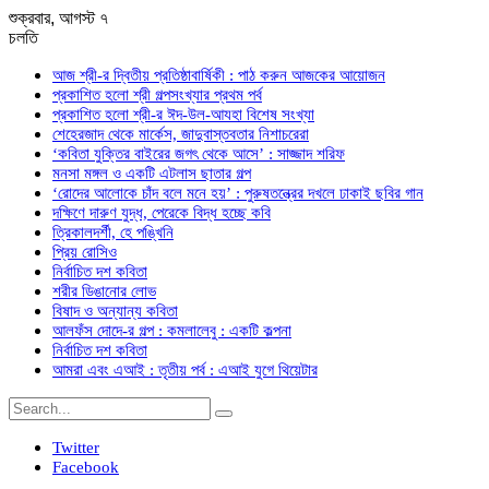
শুক্রবার, আগস্ট ৭
চলতি
আজ শ্রী-র দ্বিতীয় প্রতিষ্ঠাবার্ষিকী : পাঠ করুন আজকের আয়োজন
প্রকাশিত হলো শ্রী গল্পসংখ্যার প্রথম পর্ব
প্রকাশিত হলো শ্রী-র ঈদ-উল-আযহা বিশেষ সংখ্যা
শেহেরজাদ থেকে মার্কেস, জাদুবাস্তবতার নিশাচরেরা
‘কবিতা যুক্তির বাইরের জগৎ থেকে আসে’ : সাজ্জাদ শরিফ
মনসা মঙ্গল ও একটি এটলাস ছাতার গল্প
‘রোদের আলোকে চাঁদ বলে মনে হয়’ : পুরুষতন্ত্রের দখলে ঢাকাই ছবির গান
দক্ষিণে দারুণ যুদ্ধ, পেরেকে বিদ্ধ হচ্ছে কবি
ত্রিকালদর্শী, হে পঙ্খিনি
প্রিয় রোসিও
নির্বাচিত দশ কবিতা
শরীর ডিঙানোর লোভ
বিষাদ ও অন্যান্য কবিতা
আলফঁস দোদে-র গল্প : কমলালেবু : একটি কল্পনা
নির্বাচিত দশ কবিতা
আমরা এবং এআই : তৃতীয় পর্ব : এআই যুগে থিয়েটার
Twitter
Facebook