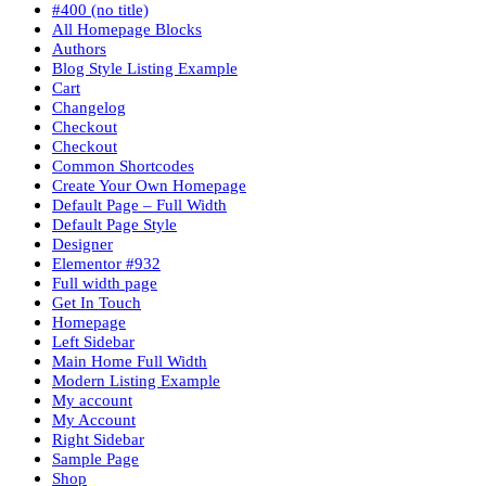
#400 (no title)
All Homepage Blocks
Authors
Blog Style Listing Example
Cart
Changelog
Checkout
Checkout
Common Shortcodes
Create Your Own Homepage
Default Page – Full Width
Default Page Style
Designer
Elementor #932
Full width page
Get In Touch
Homepage
Left Sidebar
Main Home Full Width
Modern Listing Example
My account
My Account
Right Sidebar
Sample Page
Shop