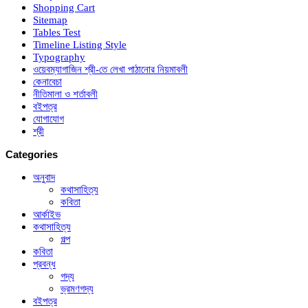
Shopping Cart
Sitemap
Tables Test
Timeline Listing Style
Typography
ওয়েবম্যাগাজিন শ্রী-তে লেখা পাঠানোর নিয়মাবলী
কেনাবেচা
নীতিমালা ও শর্তাবলী
বইপত্র
যোগাযোগ
শ্রী
Categories
অনুবাদ
কথাসাহিত্য
কবিতা
আর্কাইভ
কথাসাহিত্য
গল্প
কবিতা
প্রবন্ধ
গদ্য
ভ্রমণগদ্য
বইপত্র