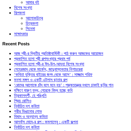
আমার বই
বিশেষ সংখ্যা
শিল্পকলা
আলোকচিত্র
চিত্রকলা
সিনেমা
সাক্ষাৎকার
Recent Posts
আজ শ্রী-র দ্বিতীয় প্রতিষ্ঠাবার্ষিকী : পাঠ করুন আজকের আয়োজন
প্রকাশিত হলো শ্রী গল্পসংখ্যার প্রথম পর্ব
প্রকাশিত হলো শ্রী-র ঈদ-উল-আযহা বিশেষ সংখ্যা
শেহেরজাদ থেকে মার্কেস, জাদুবাস্তবতার নিশাচরেরা
‘কবিতা যুক্তির বাইরের জগৎ থেকে আসে’ : সাজ্জাদ শরিফ
মনসা মঙ্গল ও একটি এটলাস ছাতার গল্প
‘রোদের আলোকে চাঁদ বলে মনে হয়’ : পুরুষতন্ত্রের দখলে ঢাকাই ছবির গান
দক্ষিণে দারুণ যুদ্ধ, পেরেকে বিদ্ধ হচ্ছে কবি
ত্রিকালদর্শী, হে পঙ্খিনি
প্রিয় রোসিও
নির্বাচিত দশ কবিতা
শরীর ডিঙানোর লোভ
বিষাদ ও অন্যান্য কবিতা
আলফঁস দোদে-র গল্প : কমলালেবু : একটি কল্পনা
নির্বাচিত দশ কবিতা