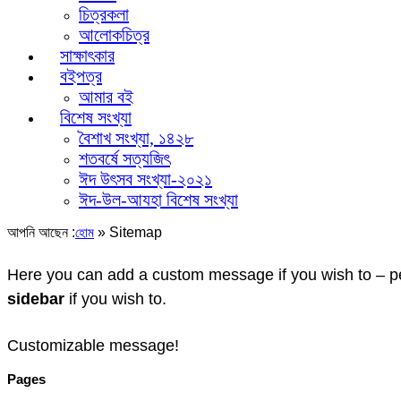
চিত্রকলা
আলোকচিত্র
সাক্ষাৎকার
বইপত্র
আমার বই
বিশেষ সংখ্যা
বৈশাখ সংখ্যা, ১৪২৮
শতবর্ষে সত্যজিৎ
ঈদ উৎসব সংখ্যা-২০২১
ঈদ-উল-আযহা বিশেষ সংখ্যা
আপনি আছেন :
»
Sitemap
হোম
Here you can add a custom message if you wish to – per
sidebar
if you wish to.
Customizable message!
Pages